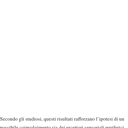
Secondo gli studiosi, questi risultati rafforzano l’ipotesi di un
possibile coinvolgimento sia dei recettori sensoriali periferici