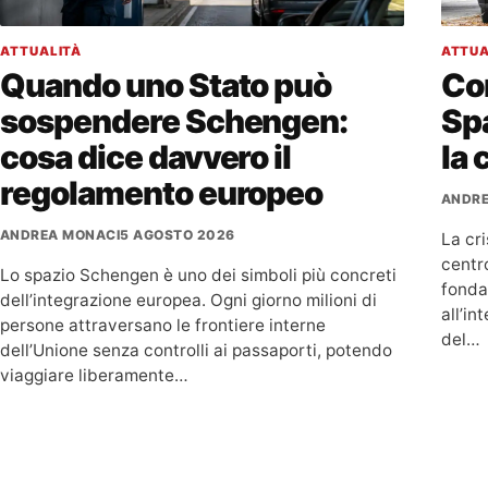
ATTUALITÀ
ATTUA
Quando uno Stato può
Con
sospendere Schengen:
Sp
cosa dice davvero il
la 
regolamento europeo
ANDRE
ANDREA MONACI
5 AGOSTO 2026
La cri
centro
Lo spazio Schengen è uno dei simboli più concreti
fondam
dell’integrazione europea. Ogni giorno milioni di
all’i
persone attraversano le frontiere interne
del…
dell’Unione senza controlli ai passaporti, potendo
viaggiare liberamente…