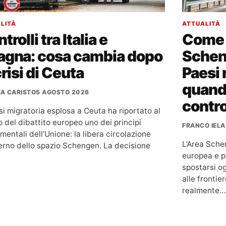
LITÀ
ATTUALITÀ
trolli tra Italia e
Come 
agna: cosa cambia dopo
Scheng
crisi di Ceuta
Paesi 
quand
A CARISTO
5 AGOSTO 2026
contro
si migratoria esplosa a Ceuta ha riportato al
 del dibattito europeo uno dei principi
FRANCO IELA
entali dell’Unione: la libera circolazione
L’Area Schen
nterno dello spazio Schengen. La decisione
europea e p
spostarsi og
alle frontie
realmente