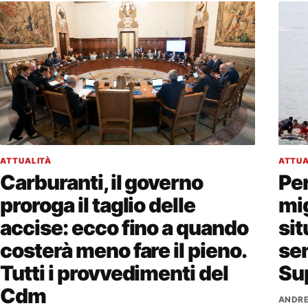
ATTUALITÀ
ATTUA
Carburanti, il governo
Per
proroga il taglio delle
mig
accise: ecco fino a quando
sit
costerà meno fare il pieno.
sen
Tutti i provvedimenti del
Su
Cdm
ANDRE