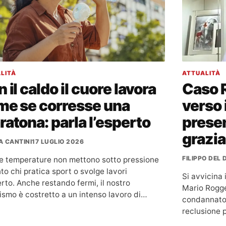
LITÀ
ATTUALITÀ
 il caldo il cuore lavora
Caso R
me se corresse una
verso 
atona: parla l’esperto
presen
grazia
A CANTINI
17 LUGLIO 2026
FILIPPO DEL
te temperature non mettono sotto pressione
to chi pratica sport o svolge lavori
Si avvicina 
erto. Anche restando fermi, il nostro
Mario Rogger
ismo è costretto a un intenso lavoro di…
condannato i
reclusione 