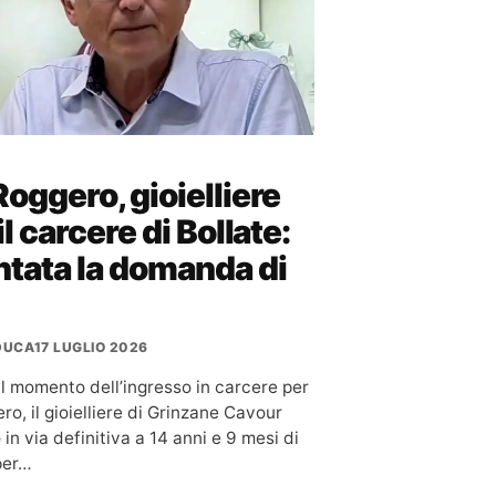
oggero, gioielliere
il carcere di Bollate:
tata la domanda di
 DUCA
17 LUGLIO 2026
il momento dell’ingresso in carcere per
o, il gioielliere di Grinzane Cavour
n via definitiva a 14 anni e 9 mesi di
per…