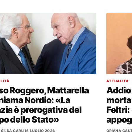
LITÀ
ATTUALITÀ
o Roggero, Mattarella
Addio 
hiama Nordio: «La
morta 
zia è prerogativa del
Feltri
o dello Stato»
appog
 GILDA CARLI
16 LUGLIO 2026
ORIANA CANT