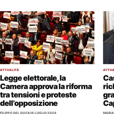
ATTUALITÀ
ATTUA
Legge elettorale, la
Cas
Camera approva la riforma
ric
tra tensioni e proteste
gra
dell’opposizione
Cap
FILIPPO DEL DUCA
16 LUGLIO 2026
MARIA