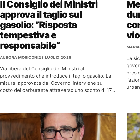
Il Consiglio dei Ministri
Mel
approva il taglio sul
dur
gasolio: ”Risposta
con
tempestiva e
vi
responsabile”
MARIA
AURORA MORICONI
28 LUGLIO 2026
La si
govern
Via libera del Consiglio dei Ministri al
presi
provvedimento che introduce il taglio gasolio. La
l’azio
misura, approvata dal Governo, interviene sul
urban
costo del carburante attraverso uno sconto di 17…