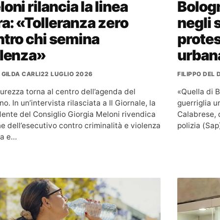
oni rilancia la linea
Bologna
a: «Tolleranza zero
negli 
tro chi semina
protes
olenza»
urban
 GILDA CARLI
22 LUGLIO 2026
FILIPPO DEL
curezza torna al centro dell’agenda del
«Quella di 
o. In un’intervista rilasciata a Il Giornale, la
guerriglia u
dente del Consiglio Giorgia Meloni rivendica
Calabrese, 
ne dell’esecutivo contro criminalità e violenza
polizia (Sa
a e…