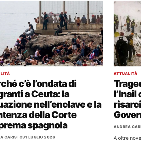
LITÀ
ATTUALITÀ
ché c’è l’ondata di
Traged
ranti a Ceuta: la
l’Inail
uazione nell’enclave e la
risarc
tenza della Corte
Gover
prema spagnola
ANDREA CAR
A CARISTO
31 LUGLIO 2026
A oltre nove