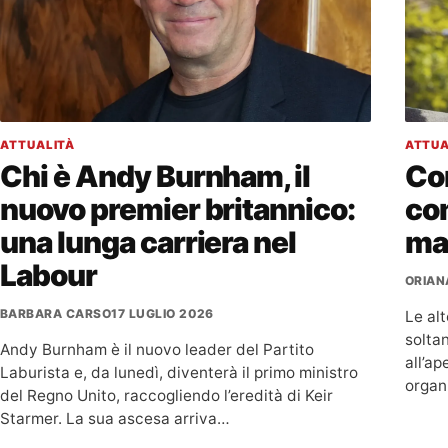
ATTUALITÀ
ATTUA
Chi è Andy Burnham, il
Con
nuovo premier britannico:
co
una lunga carriera nel
mar
Labour
ORIAN
BARBARA CARSO
17 LUGLIO 2026
Le al
soltan
Andy Burnham è il nuovo leader del Partito
all’ap
Laburista e, da lunedì, diventerà il primo ministro
organ
del Regno Unito, raccogliendo l’eredità di Keir
Starmer. La sua ascesa arriva…