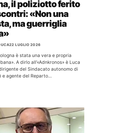
, il poliziotto ferito
scontri: «Non una
ta, ma guerriglia
a»
 DUCA
22 LUGLIO 2026
Bologna è stata una vera e propria
rbana». A dirlo all’«Adnkronos» è Luca
dirigente del Sindacato autonomo di
p) e agente del Reparto…