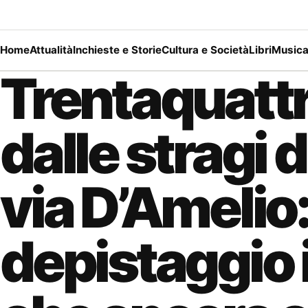
Home
Attualità
Inchieste e Storie
Cultura e Società
Libri
Music
Trentaquattr
dalle stragi 
via D’Amelio: 
depistaggio i