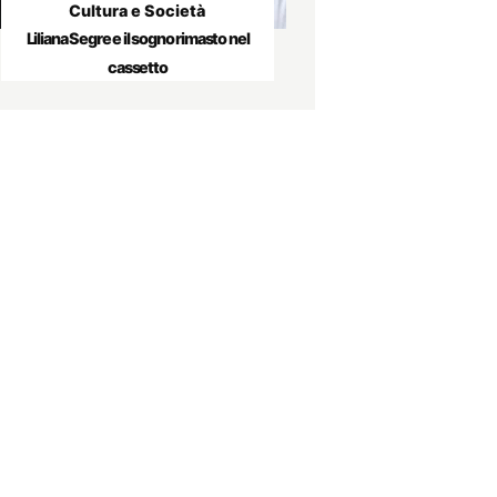
Cultura e Società
Liliana Segre e il sogno rimasto nel
cassetto