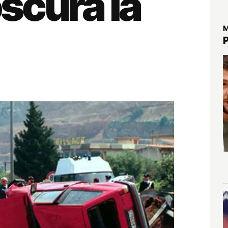
scura la
M