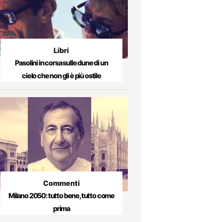
Libri
Pasolini in corsa sulle dune di un
cielo che non gli è più ostile
Commenti
Milano 2050: tutto bene, tutto come
prima