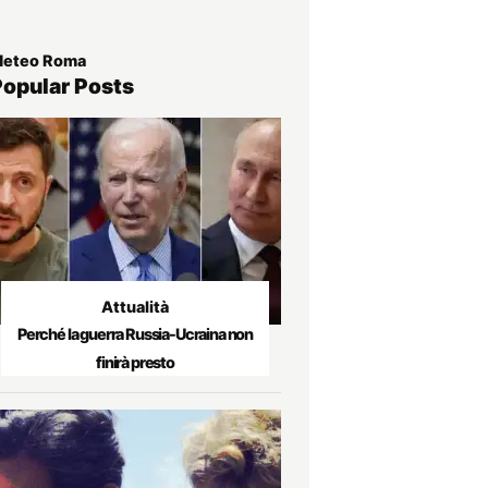
eteo Roma
Popular Posts
Attualità
Perché la guerra Russia-Ucraina non
finirà presto