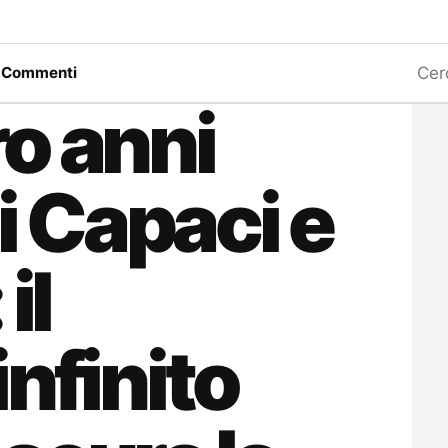
Ricerc
a
Commenti
o anni
di Capaci e
il
nfinito