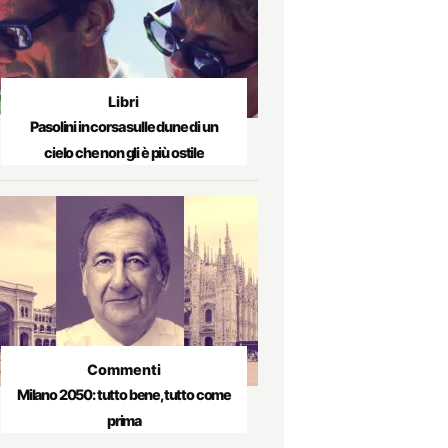
Libri
Pasolini in corsa sulle dune di un
cielo che non gli è più ostile
Commenti
Milano 2050: tutto bene, tutto come
prima