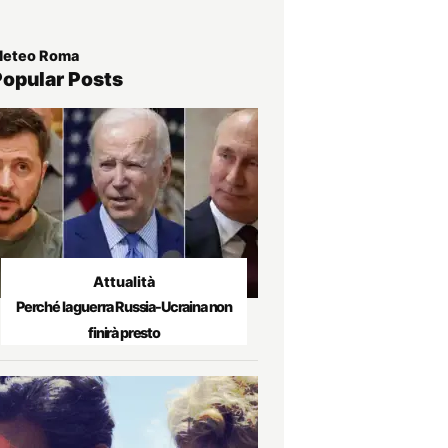
eteo Roma
Popular Posts
Attualità
Perché la guerra Russia-Ucraina non
finirà presto