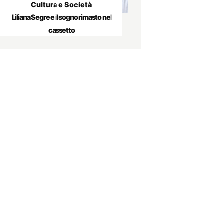
Cultura e Società
Liliana Segre e il sogno rimasto nel
cassetto