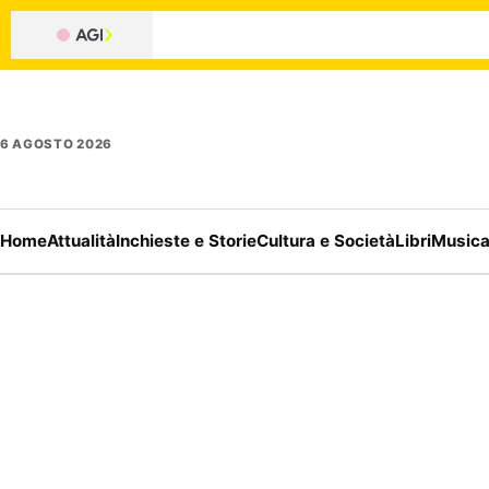
6 AGOSTO 2026
Home
Attualità
Inchieste e Storie
Cultura e Società
Libri
Music