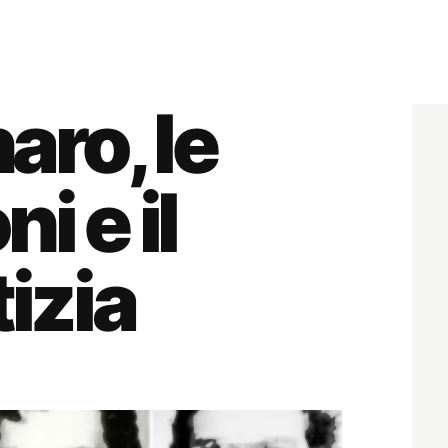
ro, le
i e il
tizia