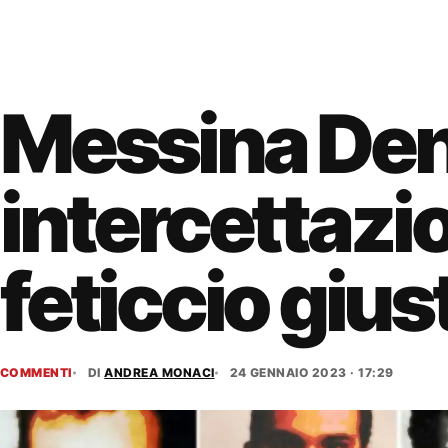
Messina Dena
intercettazion
feticcio gius
COMMENTI
DI
ANDREA MONACI
24 GENNAIO 2023 · 17:29