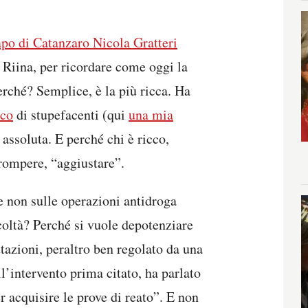
apo di Catanzaro Nicola Gratteri
ò Riina, per ricordare come oggi la
erché? Semplice, è la più ricca. Ha
ico
di stupefacenti (qui
una mia
assoluta. E perché chi è ricco,
rrompere, “aggiustare”.
e non sulle operazioni antidroga
coltà? Perché si vuole depotenziare
azioni, peraltro ben regolato da una
ll’intervento prima citato, ha parlato
r acquisire le prove di reato”. E non