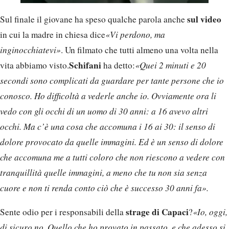
sul video
Sul finale il giovane ha speso qualche parola anche
in cui la madre in chiesa dice
«Vi perdono, ma
inginocchiatevi»
. Un filmato che tutti almeno una volta nella
Schifani
vita abbiamo visto.
ha detto:
«Quei 2 minuti e 20
secondi sono complicati da guardare per tante persone che io
conosco. Ho difficoltà a vederle anche io. Ovviamente ora li
vedo con gli occhi di un uomo di 30 anni: a 16 avevo altri
occhi. Ma c’è una cosa che accomuna i 16 ai 30: il senso di
dolore provocato da quelle immagini. Ed è un senso di dolore
che accomuna me a tutti coloro che non riescono a vedere con
tranquillità quelle immagini, a meno che tu non sia senza
cuore e non ti renda conto ciò che è successo 30 anni fa».
strage di Capaci
Sente odio per i responsabili della
?
«Io, oggi,
di sicuro no. Quello che ho provato in passato, e che adesso si