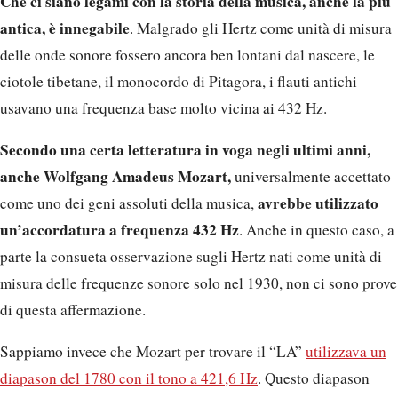
Che ci siano legami con la storia della musica, anche la più
antica, è innegabile
. Malgrado gli Hertz come unità di misura
delle onde sonore fossero ancora ben lontani dal nascere, le
ciotole tibetane, il monocordo di Pitagora, i flauti antichi
usavano una frequenza base molto vicina ai 432 Hz.
Secondo una certa letteratura in voga negli ultimi anni,
anche Wolfgang Amadeus Mozart,
universalmente accettato
avrebbe utilizzato
come uno dei geni assoluti della musica,
un’accordatura a frequenza 432 Hz
. Anche in questo caso, a
parte la consueta osservazione sugli Hertz nati come unità di
misura delle frequenze sonore solo nel 1930, non ci sono prove
di questa affermazione.
Sappiamo invece che Mozart per trovare il “LA”
utilizzava un
diapason del 1780 con il tono a 421,6 Hz
. Questo diapason