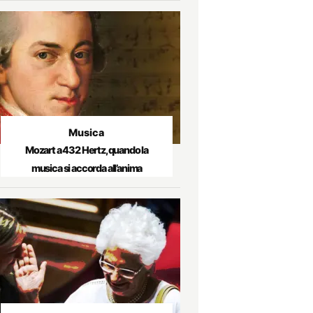
Musica
Mozart a 432 Hertz, quando la
musica si accorda all’anima