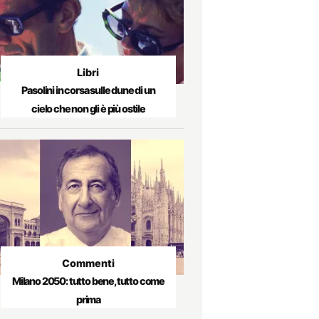
Libri
Pasolini in corsa sulle dune di un
cielo che non gli è più ostile
Commenti
Milano 2050: tutto bene, tutto come
prima