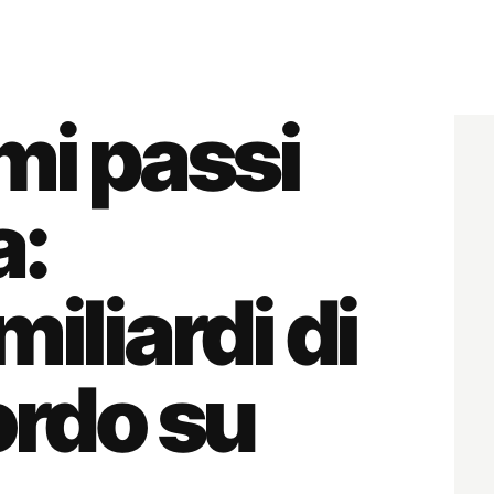
mi passi
a:
miliardi di
ordo su