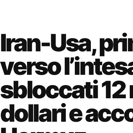
Iran-Usa, pri
verso l’intes
sbloccati 12 
dollari e acc