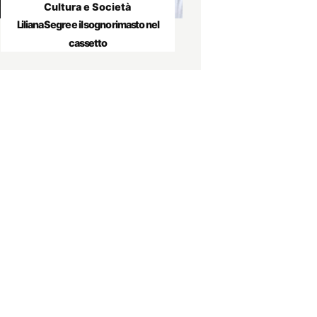
Cultura e Società
Liliana Segre e il sogno rimasto nel
cassetto