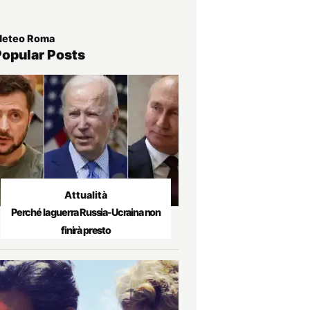
eteo Roma
Popular Posts
Attualità
Perché la guerra Russia-Ucraina non
finirà presto