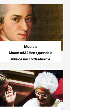
Musica
Mozart a 432 Hertz, quando la
musica si accorda all’anima