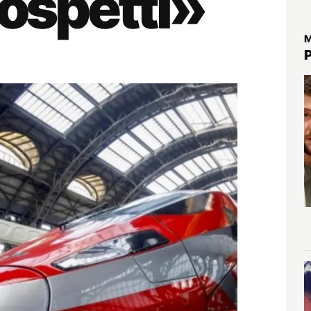
sospetti»
M