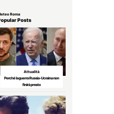
eteo Roma
Popular Posts
Attualità
Perché la guerra Russia-Ucraina non
finirà presto