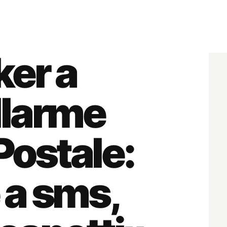
ker a
allarme
 Postale:
 a sms,