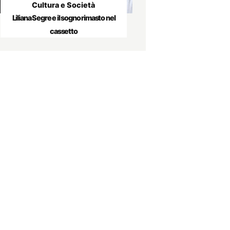
Cultura e Società
Liliana Segre e il sogno rimasto nel
cassetto