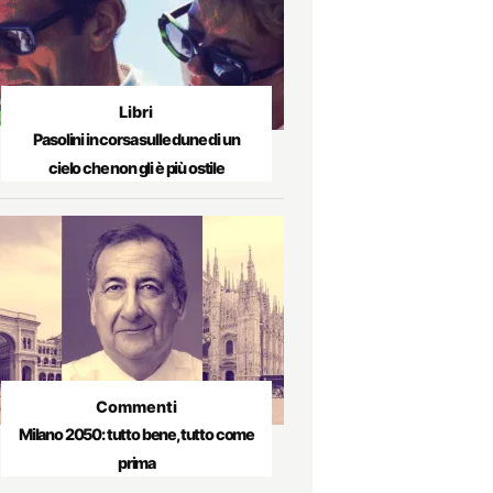
Libri
Pasolini in corsa sulle dune di un
cielo che non gli è più ostile
Commenti
Milano 2050: tutto bene, tutto come
prima