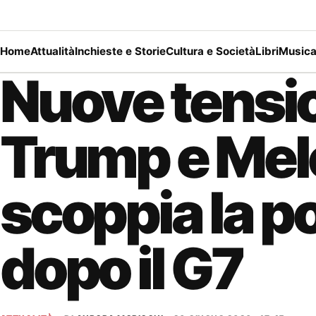
Home
Attualità
Inchieste e Storie
Cultura e Società
Libri
Music
Nuove tensio
Trump e Mel
scoppia la p
dopo il G7