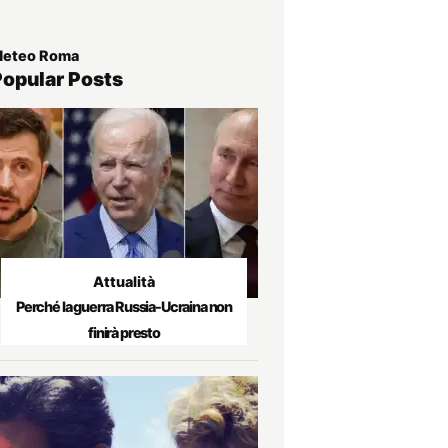
eteo Roma
Popular Posts
Attualità
Perché la guerra Russia-Ucraina non
finirà presto