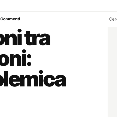
Ricerc
a
Commenti
ni tra
oni:
olemica