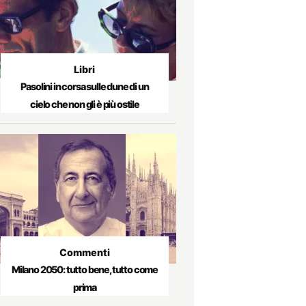
Libri
Pasolini in corsa sulle dune di un
cielo che non gli è più ostile
Commenti
Milano 2050: tutto bene, tutto come
prima