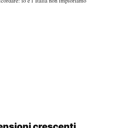
icordare: io e l’Italia non imploriamo
tensioni crescenti