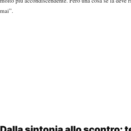
molto più accondiscendente. Però una cosa se la deve r
mai”.
Dalla sintonia allo scontro: 