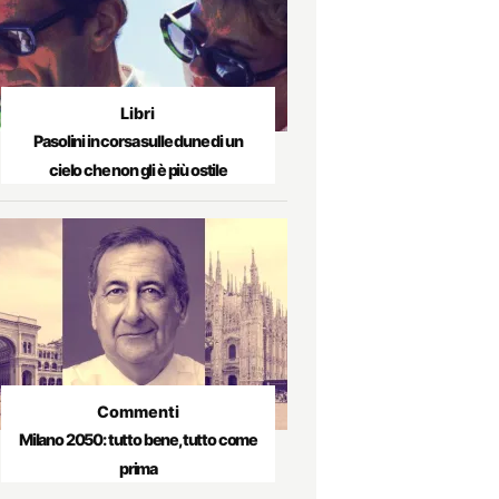
Libri
Pasolini in corsa sulle dune di un
cielo che non gli è più ostile
Commenti
Milano 2050: tutto bene, tutto come
prima