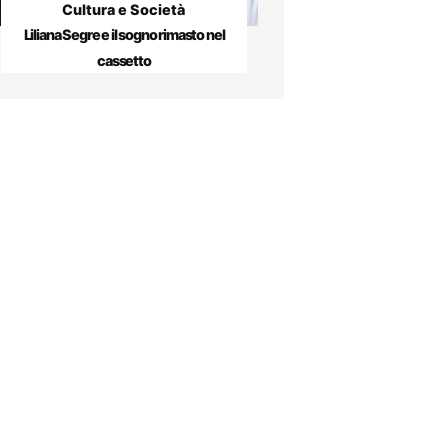
Cultura e Società
Liliana Segre e il sogno rimasto nel
cassetto