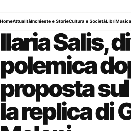
Home
Attualità
Inchieste e Storie
Cultura e Società
Libri
Music
Ilaria Salis, 
polemica dop
proposta sul
la replica di 