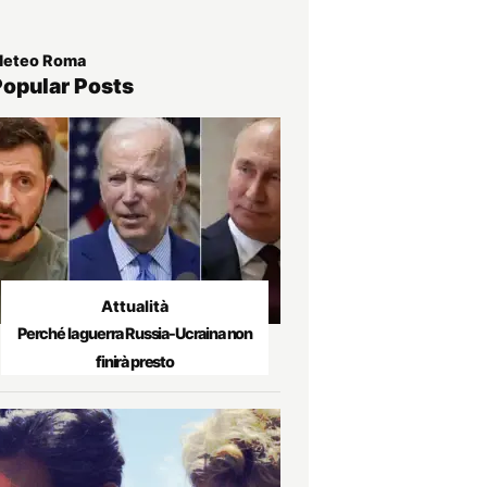
eteo Roma
Popular Posts
Attualità
Perché la guerra Russia-Ucraina non
finirà presto