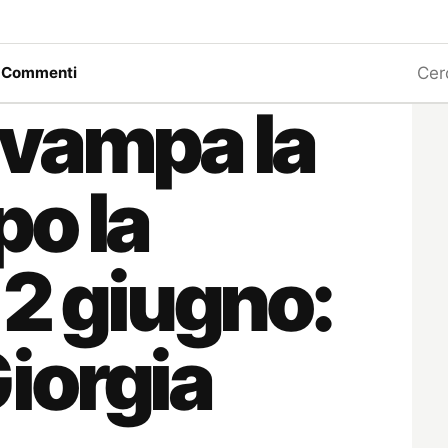
Ricerc
a
Commenti
divampa la
o la
 2 giugno:
Giorgia