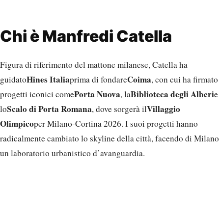
Chi è Manfredi Catella
Figura di riferimento del mattone milanese, Catella ha
Hines Italia
Coima
guidato
prima di fondare
, con cui ha firmato
Porta Nuova
Biblioteca degli Alberi
progetti iconici come
, la
e
Scalo di Porta Romana
Villaggio
lo
, dove sorgerà il
Olimpico
per Milano-Cortina 2026. I suoi progetti hanno
radicalmente cambiato lo skyline della città, facendo di Milano
un laboratorio urbanistico d’avanguardia.