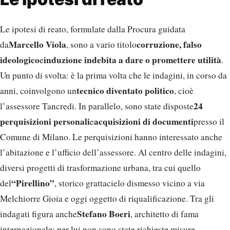
Le ipotesi di reato, formulate dalla Procura guidata
Marcello Viola
corruzione, falso
da
, sono a vario titolo
ideologico
induzione indebita a dare o promettere utilità
e
.
Un punto di svolta: è la prima volta che le indagini, in corso da
tecnico diventato politico
anni, coinvolgono un
, cioè
24
l’assessore Tancredi. In parallelo, sono state disposte
perquisizioni personali
acquisizioni di documenti
e
presso il
Comune di Milano. Le perquisizioni hanno interessato anche
l’abitazione e l’ufficio dell’assessore. Al centro delle indagini,
diversi progetti di trasformazione urbana, tra cui quello
“Pirellino”
del
, storico grattacielo dismesso vicino a via
Melchiorre Gioia e oggi oggetto di riqualificazione. Tra gli
Stefano Boeri
indagati figura anche
, architetto di fama
internazionale: per lui non sono state richieste misure