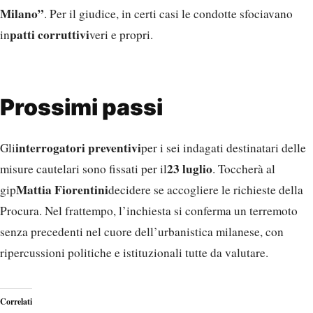
Milano”
. Per il giudice, in certi casi le condotte sfociavano
patti corruttivi
in
veri e propri.
Prossimi passi
interrogatori preventivi
Gli
per i sei indagati destinatari delle
23 luglio
misure cautelari sono fissati per il
. Toccherà al
Mattia Fiorentini
gip
decidere se accogliere le richieste della
Procura. Nel frattempo, l’inchiesta si conferma un terremoto
senza precedenti nel cuore dell’urbanistica milanese, con
ripercussioni politiche e istituzionali tutte da valutare.
Correlati