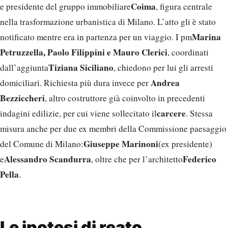
Coima
e presidente del gruppo immobiliare
, figura centrale
nella trasformazione urbanistica di Milano. L’atto gli è stato
Marina
notificato mentre era in partenza per un viaggio. I pm
Petruzzella, Paolo Filippini e Mauro Clerici
, coordinati
Tiziana Siciliano
dall’aggiunta
, chiedono per lui gli arresti
Andrea
domiciliari. Richiesta più dura invece per
Bezziccheri
, altro costruttore già coinvolto in precedenti
carcere
indagini edilizie, per cui viene sollecitato il
. Stessa
misura anche per due ex membri della Commissione paesaggio
Giuseppe Marinoni
del Comune di Milano:
(ex presidente)
Alessandro Scandurra
Federico
e
, oltre che per l’architetto
Pella
.
Le ipotesi di reato