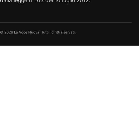
dalla legge n°103 del 16 luglio 2012.
© 2026 La Voce Nuova. Tutti i diritti riservati.