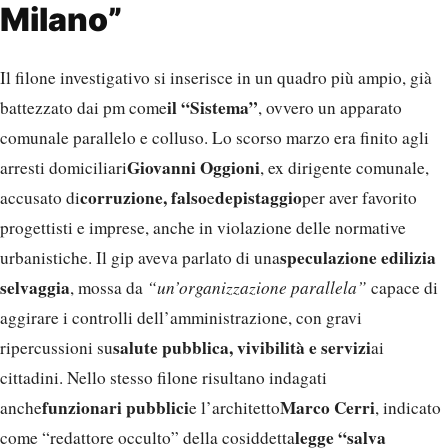
Milano”
Il filone investigativo si inserisce in un quadro più ampio, già
il “Sistema”
battezzato dai pm come
, ovvero un apparato
comunale parallelo e colluso. Lo scorso marzo era finito agli
Giovanni Oggioni
arresti domiciliari
, ex dirigente comunale,
corruzione, falso
depistaggio
accusato di
e
per aver favorito
progettisti e imprese, anche in violazione delle normative
speculazione edilizia
urbanistiche. Il gip aveva parlato di una
selvaggia
, mossa da
“un’organizzazione parallela”
capace di
aggirare i controlli dell’amministrazione, con gravi
salute pubblica, vivibilità e servizi
ripercussioni su
ai
cittadini. Nello stesso filone risultano indagati
funzionari pubblici
Marco Cerri
anche
e l’architetto
, indicato
legge “salva
come “redattore occulto” della cosiddetta