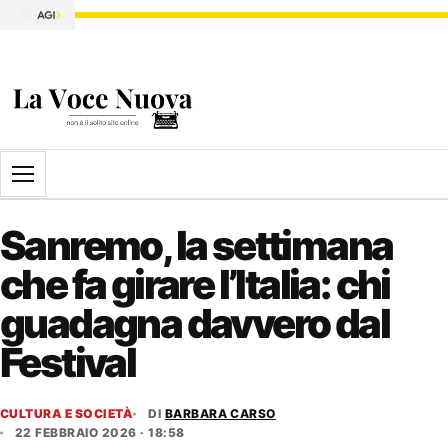
Apri il menu
Sanremo, la settimana
che fa girare l’Italia: chi
guadagna davvero dal
Festival
CULTURA E SOCIETÀ
DI
BARBARA CARSO
22 FEBBRAIO 2026 · 18:58