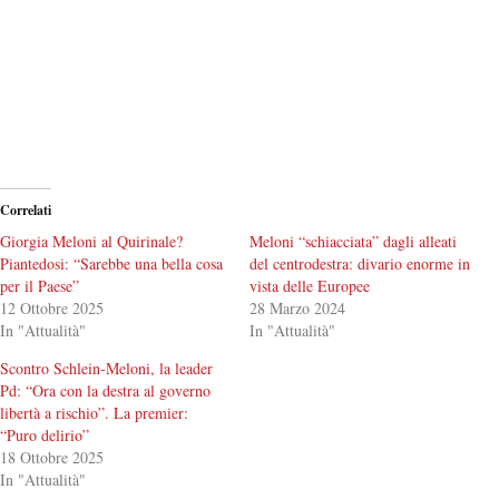
Correlati
Giorgia Meloni al Quirinale?
Meloni “schiacciata” dagli alleati
Piantedosi: “Sarebbe una bella cosa
del centrodestra: divario enorme in
per il Paese”
vista delle Europee
12 Ottobre 2025
28 Marzo 2024
In "Attualità"
In "Attualità"
Scontro Schlein-Meloni, la leader
Pd: “Ora con la destra al governo
libertà a rischio”. La premier:
“Puro delirio”
18 Ottobre 2025
In "Attualità"