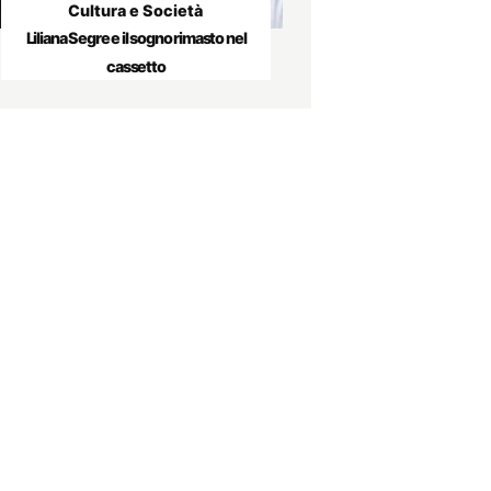
Cultura e Società
Liliana Segre e il sogno rimasto nel
cassetto