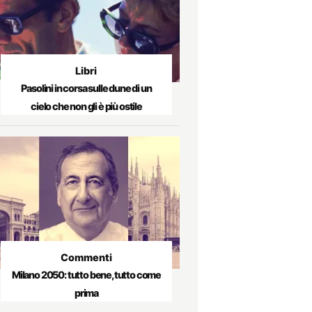
Libri
Pasolini in corsa sulle dune di un
cielo che non gli è più ostile
Commenti
Milano 2050: tutto bene, tutto come
prima