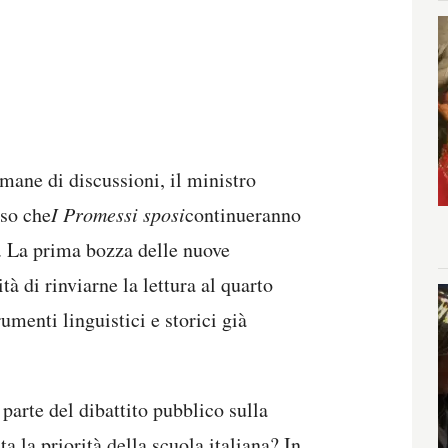
mane di discussioni, il ministro
iso che
I Promessi sposi
continueranno
i. La prima bozza delle nuove
tà di rinviarne la lettura al quarto
umenti linguistici e storici già
arte del dibattito pubblico sulla
la priorità della scuola italiana? In