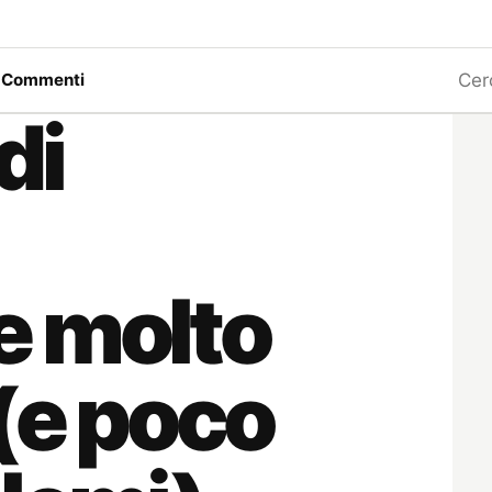
Ricerc
a
Commenti
di
e molto
 (e poco