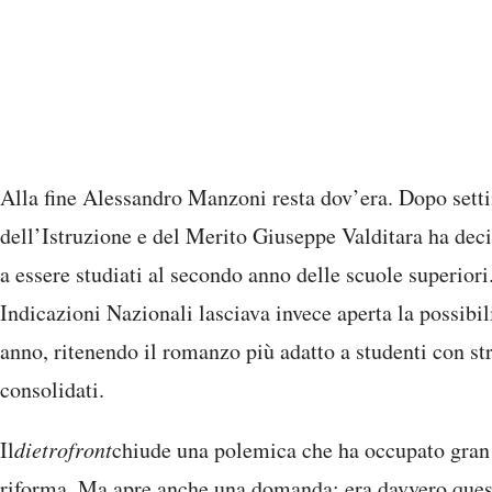
Alla fine Alessandro Manzoni resta dov’era. Dopo setti
dell’Istruzione e del Merito Giuseppe Valditara ha dec
a essere studiati al secondo anno delle scuole superior
Indicazioni Nazionali lasciava invece aperta la possibili
anno, ritenendo il romanzo più adatto a studenti con str
consolidati.
Il
dietrofront
chiude una polemica che ha occupato gran p
riforma. Ma apre anche una domanda: era davvero questa 