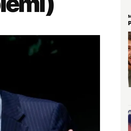
blemi)
M