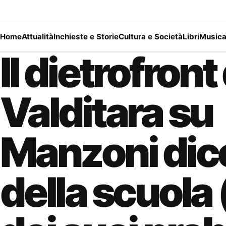
Home
Attualità
Inchieste e Storie
Cultura e Società
Libri
Music
Il dietrofront 
Valditara su
Manzoni dic
della scuola