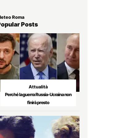
eteo Roma
Popular Posts
Attualità
Perché la guerra Russia-Ucraina non
finirà presto