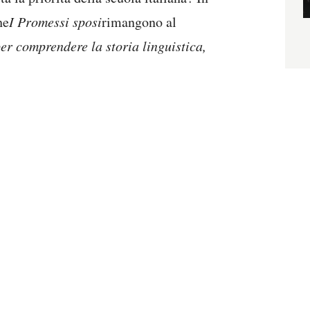
he
I Promessi sposi
rimangono al
r comprendere la storia linguistica,