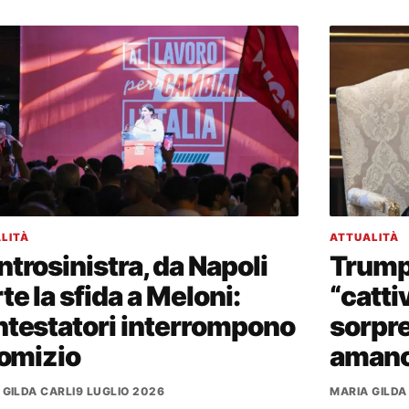
LITÀ
ATTUALITÀ
trosinistra, da Napoli
Trump, 
te la sfida a Meloni:
“cattiv
ntestatori interrompono
sorpre
comizio
aman
 GILDA CARLI
9 LUGLIO 2026
MARIA GILDA