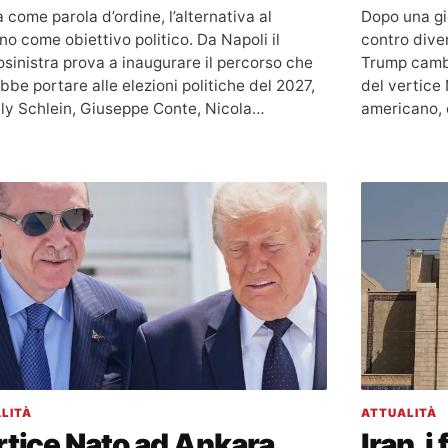
à come parola d’ordine, l’alternativa al
Dopo una gi
o come obiettivo politico. Da Napoli il
contro diver
osinistra prova a inaugurare il percorso che
Trump camb
be portare alle elezioni politiche del 2027,
del vertice 
lly Schlein, Giuseppe Conte, Nicola…
americano, 
LITÀ
ATTUALITÀ
tice Nato ad Ankara,
Iran, 