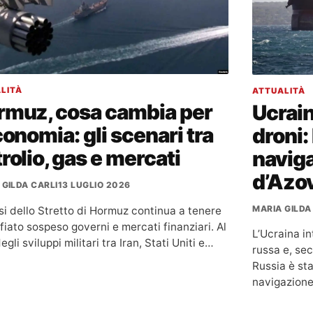
LITÀ
ATTUALITÀ
rmuz, cosa cambia per
Ucrain
conomia: gli scenari tra
droni
rolio, gas e mercati
navig
d’Azo
 GILDA CARLI
13 LUGLIO 2026
MARIA GILDA
si dello Stretto di Hormuz continua a tenere
 fiato sospeso governi e mercati finanziari. Al
L’Ucraina in
degli sviluppi militari tra Iran, Stati Uniti e…
russa e, sec
Russia è st
navigazione