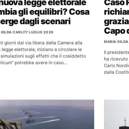
nuova legge elettorale
Caso R
bia gli equilibri? Cosa
richia
rge dagli scenari
grazia
Capo d
 GILDA CARLI
17 LUGLIO 2026
MARIA GILDA
i giorni dal via libera della Camera alla
legge elettorale, iniziano a circolare le
Il presiden
simulazioni sugli effetti che il cosiddetto
ha ricevuto 
ilicum” potrebbe avere in caso…
Carlo Nordio
dalla Costi