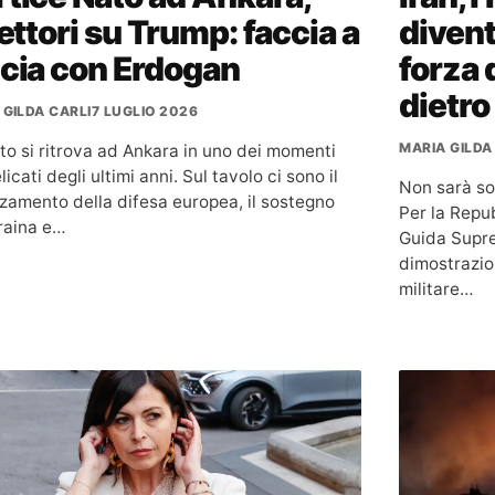
lettori su Trump: faccia a
divent
ccia con Erdogan
forza 
dietro
 GILDA CARLI
7 LUGLIO 2026
MARIA GILDA
to si ritrova ad Ankara in uno dei momenti
licati degli ultimi anni. Sul tavolo ci sono il
Non sarà sol
rzamento della difesa europea, il sostegno
Per la Repub
craina e…
Guida Supr
dimostrazion
militare…