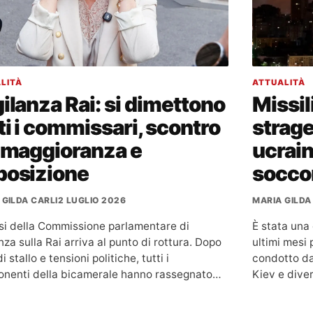
LITÀ
ATTUALITÀ
ilanza Rai: si dimettono
Missil
ti i commissari, scontro
strage
a maggioranza e
ucrain
posizione
socco
 GILDA CARLI
2 LUGLIO 2026
MARIA GILDA
isi della Commissione parlamentare di
È stata una
nza sulla Rai arriva al punto di rottura. Dopo
ultimi mesi
i stallo e tensioni politiche, tutti i
condotto dal
nenti della bicamerale hanno rassegnato…
Kiev e dive