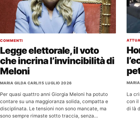
ATTUA
COMMENTI
Ho
Legge elettorale, il voto
l’e
che incrina l’invincibilità di
pet
Meloni
MARIA
MARIA GILDA CARLI
15 LUGLIO 2026
La cri
Per quasi quattro anni Giorgia Meloni ha potuto
con il
contare su una maggioranza solida, compatta e
di là 
disciplinata. Le tensioni non sono mancate, ma
sono sempre rimaste sotto traccia, senza…