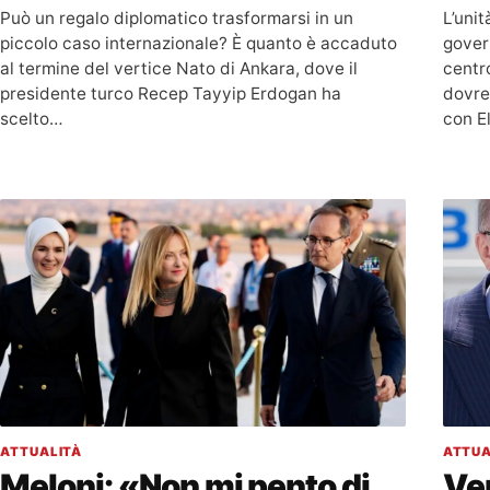
Può un regalo diplomatico trasformarsi in un
L’unit
piccolo caso internazionale? È quanto è accaduto
govern
al termine del vertice Nato di Ankara, dove il
centr
presidente turco Recep Tayyip Erdogan ha
dovreb
scelto…
con E
ATTUALITÀ
ATTUA
Meloni: «Non mi pento di
Ver