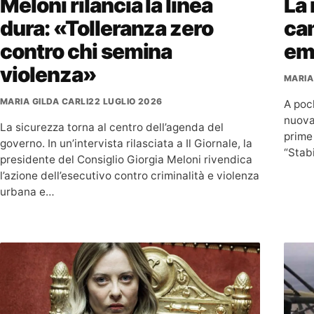
Meloni rilancia la linea
La 
dura: «Tolleranza zero
cam
contro chi semina
eme
violenza»
MARIA
MARIA GILDA CARLI
22 LUGLIO 2026
A poch
nuova 
La sicurezza torna al centro dell’agenda del
prime 
governo. In un’intervista rilasciata a Il Giornale, la
“Stab
presidente del Consiglio Giorgia Meloni rivendica
l’azione dell’esecutivo contro criminalità e violenza
urbana e…