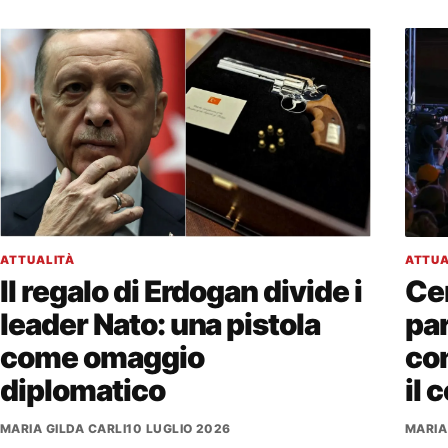
ATTUALITÀ
ATTUA
Il regalo di Erdogan divide i
Cen
leader Nato: una pistola
par
come omaggio
co
diplomatico
il 
MARIA GILDA CARLI
10 LUGLIO 2026
MARIA