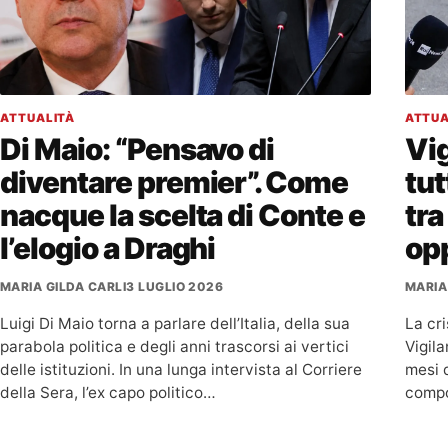
ATTUALITÀ
ATTUA
Di Maio: “Pensavo di
Vig
diventare premier”. Come
tut
nacque la scelta di Conte e
tr
l’elogio a Draghi
op
MARIA GILDA CARLI
3 LUGLIO 2026
MARIA
Luigi Di Maio torna a parlare dell’Italia, della sua
La cr
parabola politica e degli anni trascorsi ai vertici
Vigila
delle istituzioni. In una lunga intervista al Corriere
mesi d
della Sera, l’ex capo politico…
compo