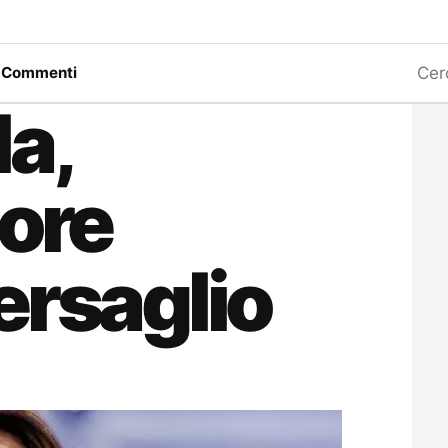
Ricerc
a
Commenti
a,
lore
ersaglio