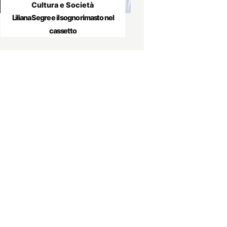
Cultura e Società
Liliana Segre e il sogno rimasto nel
cassetto