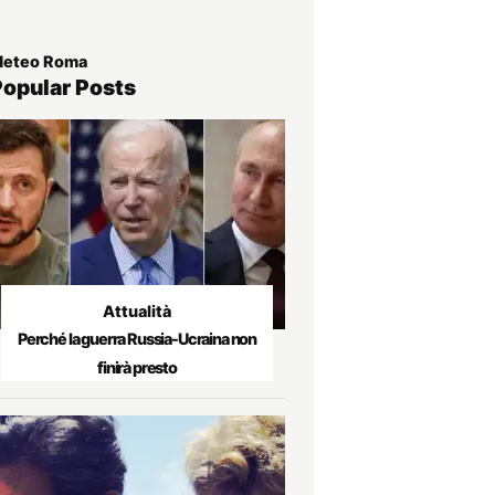
eteo Roma
Popular Posts
Attualità
Perché la guerra Russia-Ucraina non
finirà presto