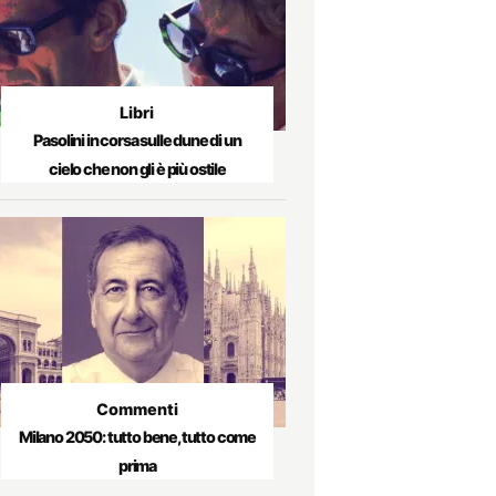
Libri
Pasolini in corsa sulle dune di un
cielo che non gli è più ostile
Commenti
Milano 2050: tutto bene, tutto come
prima