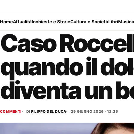
Home
Attualità
Inchieste e Storie
Cultura e Società
Libri
Music
Caso Roccell
quando il do
diventa un b
COMMENTI
DI
FILIPPO DEL DUCA
29 GIUGNO 2026 · 12:25