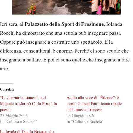
Palazzetto dello Sport di Frosinone
Ieri sera, al
, Iolanda
Rocchi ha dimostrato che una scuola può insegnare passi.
Oppure può insegnare a costruire uno spettacolo. E la
differenza, consentitemi, è enorme. Perché ci sono scuole che
insegnano a ballare. E poi ci sono quelle che insegnano a fare
arte.
Correlati
“La danzatrice stanca”: così
Addio alla voce di “Étienne”: è
Montale trasformò Carla Fracci in
morta Guesch Patti, icona ribelle
poesia
della musica francese
27 Maggio 2026
23 Giugno 2026
In "Cultura e Società"
In "Cultura e Società"
La favola di Danilo Notaro: «Io