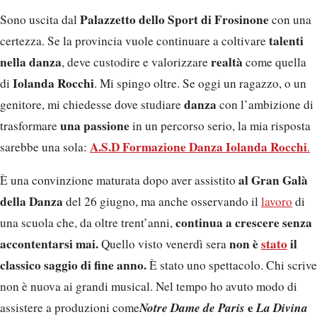
Palazzetto dello Sport di Frosinone
Sono uscita dal
con una
talenti
certezza. Se la provincia vuole continuare a coltivare
nella danza
realtà
, deve custodire e valorizzare
come quella
Iolanda Rocchi
di
. Mi spingo oltre. Se oggi un ragazzo, o un
danza
genitore, mi chiedesse dove studiare
con l’ambizione di
una passione
trasformare
in un percorso serio, la mia risposta
A.S.D Formazione Danza Iolanda Rocchi
sarebbe una sola:
.
al Gran Galà
È una convinzione maturata dopo aver assistito
della Danza
del 26 giugno, ma anche osservando il
lavoro
di
continua a crescere senza
una scuola che, da oltre trent’anni,
accontentarsi mai.
non è
stato
il
Quello visto venerdì sera
classico saggio di fine anno.
È stato uno spettacolo. Chi scrive
non è nuova ai grandi musical. Nel tempo ho avuto modo di
Notre Dame de Paris
e
La Divina
assistere a produzioni come