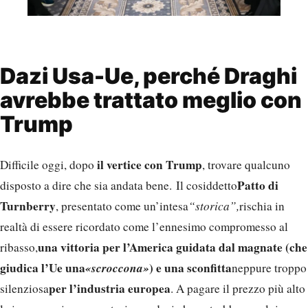
Dazi Usa-Ue, perché Draghi
avrebbe trattato meglio con
Trump
il vertice con Trump
Difficile oggi, dopo
, trovare qualcuno
Patto di
disposto a dire che sia andata bene. Il cosiddetto
Turnberry
, presentato come un’intesa
“storica”,
rischia in
realtà di essere ricordato come l’ennesimo compromesso al
una vittoria per l’America guidata dal magnate (che
ribasso,
giudica l’Ue una
«scroccona»
) e una sconfitta
neppure troppo
per l’industria europea
silenziosa
. A pagare il prezzo più alto