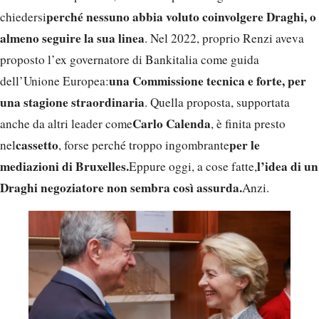
perché nessuno abbia voluto coinvolgere Draghi, o
chiedersi
almeno seguire la sua linea
. Nel 2022, proprio Renzi aveva
proposto l’ex governatore di Bankitalia come guida
una Commissione tecnica e forte, per
dell’Unione Europea:
una stagione straordinaria
. Quella proposta, supportata
Carlo Calenda
anche da altri leader come
, è finita presto
cassetto
per le
nel
, forse perché troppo ingombrante
mediazioni di Bruxelles.
l’idea di un
Eppure oggi, a cose fatte,
Draghi negoziatore non sembra così assurda.
Anzi.