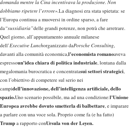
domanda mentre la Cina incentivava la produzione. Non
dobbiamo ripetere l’errore».
La diagnosi era stata spietata: se
l’Europa continua a muoversi in ordine sparso, a fare
da
“sussidiaria”
delle grandi potenze, non potrà che arretrare.
Quel giorno, all’appuntamento annuale milanese
dell’
Executive Lunch
organizzato da
Porsche Consulting
,
l’economista romano
davanti alla comunità economica,
aveva
un’idea chiara di politica industriale
espresso
, lontana dalla
sui settori strategici
megalomania burocratica e concentrata
,
con l’obiettivo di competere sul serio nei
dell’innovazione, dell’intelligenza artificiale, dello
campi
spazio.
l’Unione
Uno scenario possibile, ma ad una condizione:
Europea avrebbe dovuto smetterla di balbettare
, e imparare
a parlare con una voce sola. Proprio come fa (e ha fatto)
Trump
Ursula von der Leyen.
a rapporto con