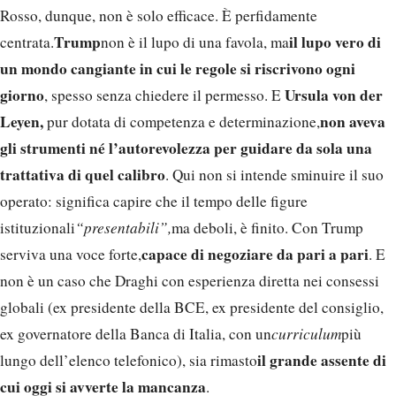
Rosso, dunque, non è solo efficace. È perfidamente
Trump
il lupo vero di
centrata.
non è il lupo di una favola, ma
un mondo cangiante in cui le regole si riscrivono ogni
giorno
Ursula von der
, spesso senza chiedere il permesso. E
Leyen,
non aveva
pur dotata di competenza e determinazione,
gli strumenti né l’autorevolezza per guidare da sola una
trattativa di quel calibro
. Qui non si intende sminuire il suo
operato: significa capire che il tempo delle figure
istituzionali
“presentabili”,
ma deboli, è finito. Con Trump
capace di negoziare da pari a pari
serviva una voce forte,
. E
non è un caso che Draghi con esperienza diretta nei consessi
globali (ex presidente della BCE, ex presidente del consiglio,
ex governatore della Banca di Italia, con un
curriculum
più
il grande assente di
lungo dell’elenco telefonico), sia rimasto
cui oggi si avverte la mancanza
.