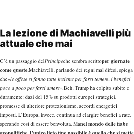
La lezione di Machiavelli più
attuale che mai
per giornate
C’è un passaggio del
Principe
che sembra scritto
come queste.
Machiavelli, parlando dei regni mal difesi, spiega
che
«le offese si fanno tutte insieme per farsi temere, i benefici
poco a poco per farsi amare».
Beh, Trump ha colpito subito e
duramente: dazi del 15% su prodotti europei strategici,
promesse di ulteriore protezionismo, accordi energetici
imposti. L’Europa, invece, continua ad elargire benefici a rate,
nel mondo delle fiabe
sperando così di essere benvoluta. Ma
geopolitiche, l’unico lieto fine possibile è quello che si mette