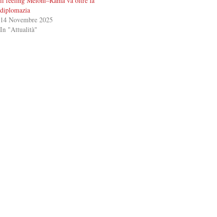
il feeling Meloni–Rama va oltre la
diplomazia
14 Novembre 2025
In "Attualità"