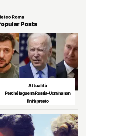
eteo Roma
Popular Posts
Attualità
Perché la guerra Russia-Ucraina non
finirà presto