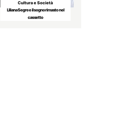
Cultura e Società
Liliana Segre e il sogno rimasto nel
cassetto