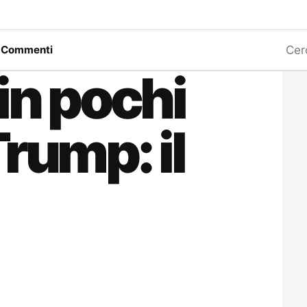
Ricerc
a
Commenti
in pochi
rump: il