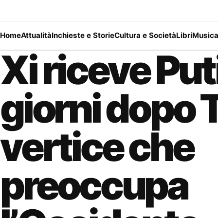
Home
Attualità
Inchieste e Storie
Cultura e Società
Libri
Music
Xi riceve Put
giorni dopo T
vertice che
preoccupa