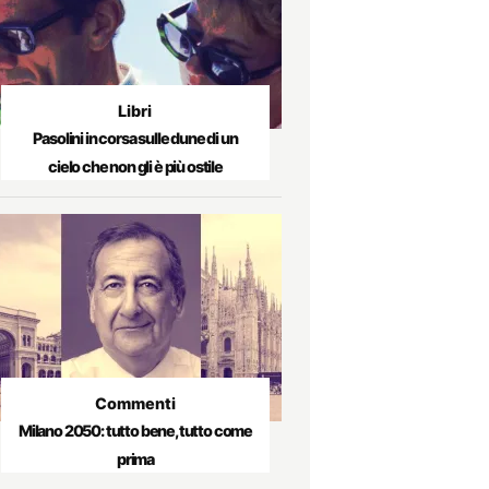
Libri
Pasolini in corsa sulle dune di un
cielo che non gli è più ostile
Commenti
Milano 2050: tutto bene, tutto come
prima