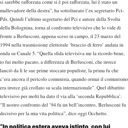
si sarebbe rafforzata come si è poi rafforzata, lui è stato un
mallevadore della destra”, ha sottolineato l’ex segretario Pci-
Pds. Quindi l’ultimo segretario del Pci e autore della Svolta
della Bolognina, torna al confronto televisivo che lo vide di
fronte a Berlusconi, appena sceso in campo, il 23 marzo del
1994 nella trasmissione elettorale ‘braccio di ferro’ andata in
onda su Canale 5. “Quella sfida televisiva me la ricordo bene,
io fui molto pacato, a differenza di Berlusconi, che invece
lanciò da lì le sue prime stoccate populiste, la prima fu che
c’era ancora il pericolo comunista, quando ormai il comunismo
era invece già crollato su scala internazionale”. Quel dibattito
televisivo per molti ha dato il via alla ‘seconda Repubblica’:
“Il nostro confronto del ’94 fu un bell’incontro, Berlusconi fu
decisivo per la mia vita politica”, dice oggi Occhetto.
“In politica estera aveva istinto, con lui