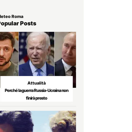
eteo Roma
Popular Posts
Attualità
Perché la guerra Russia-Ucraina non
finirà presto