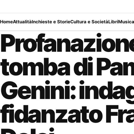
Home
Attualità
Inchieste e Storie
Cultura e Società
Libri
Music
Profanazione
tomba di Pa
Genini: indag
fidanzato F