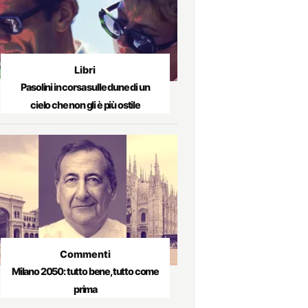
Libri
Pasolini in corsa sulle dune di un
cielo che non gli è più ostile
Commenti
Milano 2050: tutto bene, tutto come
prima