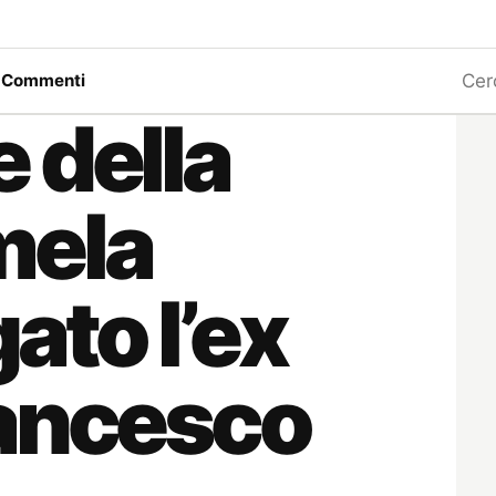
Ricerc
a
Commenti
 della
mela
ato l’ex
rancesco