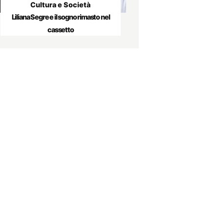
Cultura e Società
Liliana Segre e il sogno rimasto nel
cassetto