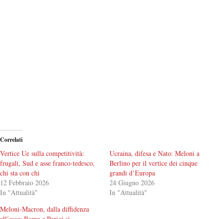
Correlati
Vertice Ue sulla competitività:
Ucraina, difesa e Nato: Meloni a
frugali, Sud e asse franco-tedesco,
Berlino per il vertice dei cinque
chi sta con chi
grandi d’Europa
12 Febbraio 2026
24 Giugno 2026
In "Attualità"
In "Attualità"
Meloni-Macron, dalla diffidenza
all’asse: Roma e Parigi si