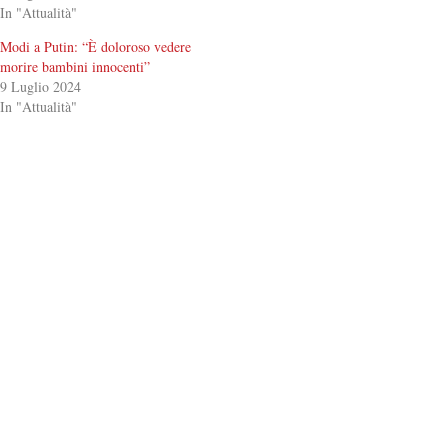
In "Attualità"
Modi a Putin: “È doloroso vedere
morire bambini innocenti”
9 Luglio 2024
In "Attualità"