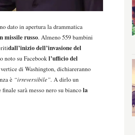
anno dato in apertura la drammatica
un missile russo
. Almeno 559 bambini
dall’inizio dell’invasione del
riti
l’ufficio del
so noto su Facebook
al vertice di Washington, dichiareranno
anza è
“irreversibile”.
A dirlo un
la
e finale sarà messo nero su bianco