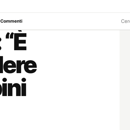
Ricerc
a
Commenti
 “È
dere
ini