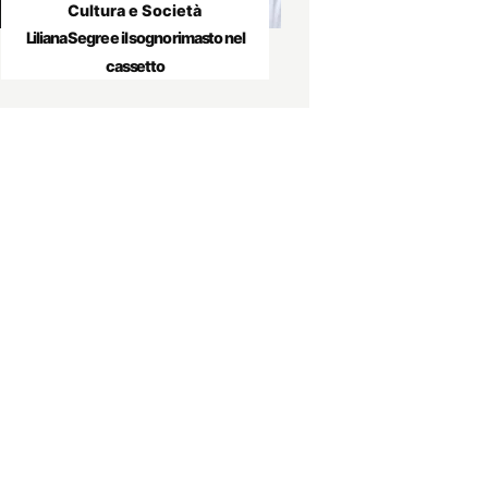
Cultura e Società
Liliana Segre e il sogno rimasto nel
cassetto