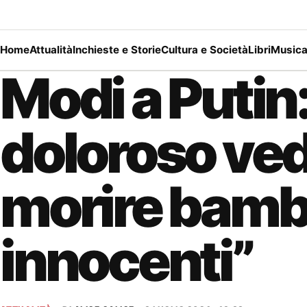
Home
Attualità
Inchieste e Storie
Cultura e Società
Libri
Music
Modi a Putin:
doloroso ve
morire bamb
innocenti”