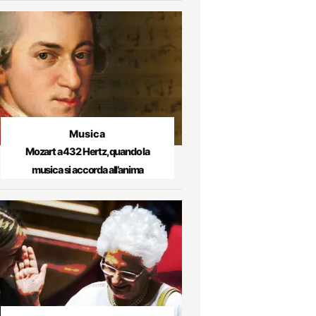
Musica
Mozart a 432 Hertz, quando la
musica si accorda all’anima