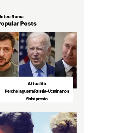
eteo Roma
Popular Posts
Attualità
Perché la guerra Russia-Ucraina non
finirà presto