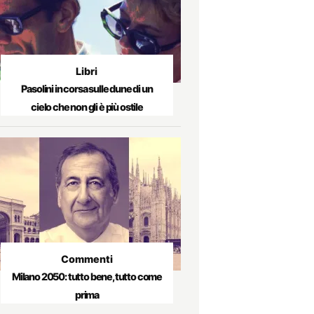
Libri
Pasolini in corsa sulle dune di un
cielo che non gli è più ostile
Commenti
Milano 2050: tutto bene, tutto come
prima