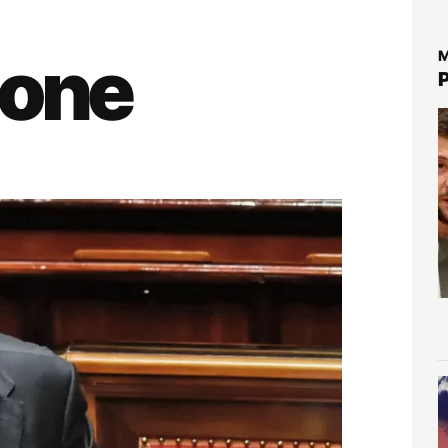
ione
M