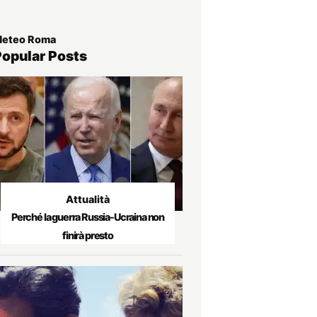
eteo Roma
Popular Posts
Attualità
Perché la guerra Russia-Ucraina non
finirà presto