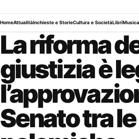
Home
Attualità
Inchieste e Storie
Cultura e Società
Libri
Music
La riforma de
giustizia è l
l’approvazio
Senato tra le