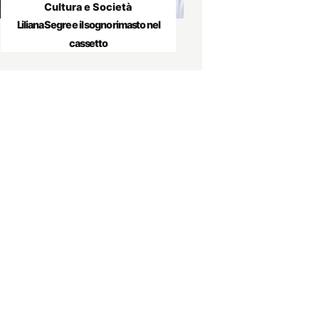
Cultura e Società
Liliana Segre e il sogno rimasto nel
cassetto