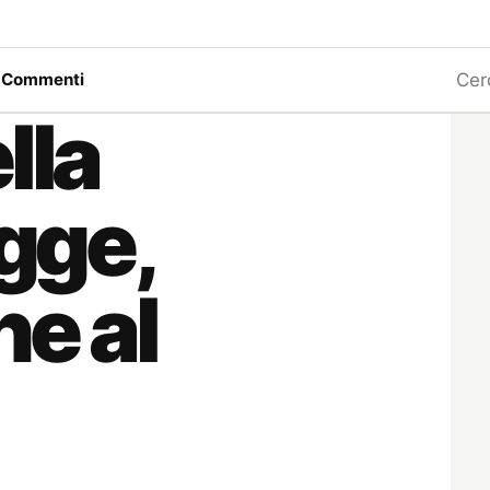
Ricerc
a
Commenti
lla
egge,
ne al