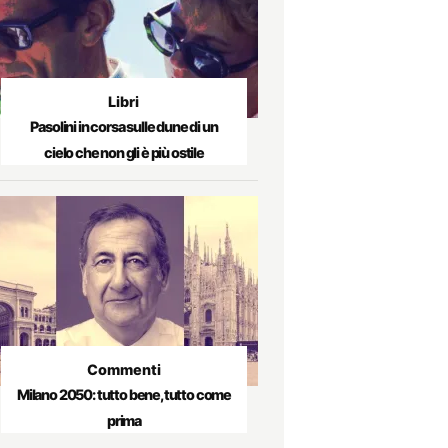
Libri
Pasolini in corsa sulle dune di un
cielo che non gli è più ostile
Commenti
Milano 2050: tutto bene, tutto come
prima