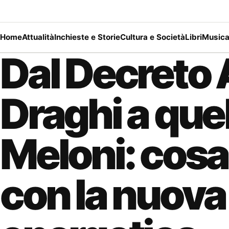
Home
Attualità
Inchieste e Storie
Cultura e Società
Libri
Music
Dal Decreto A
Draghi a quel
Meloni: cos
con la nuova 