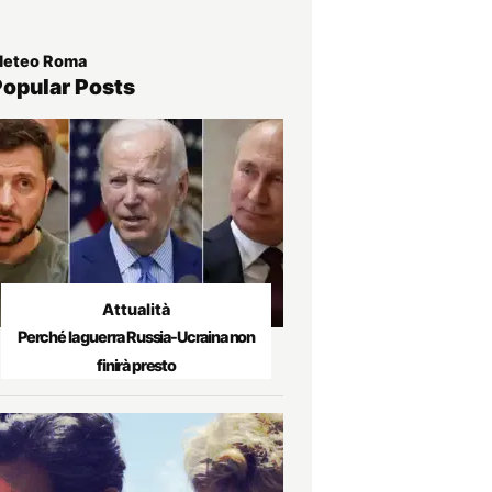
eteo Roma
Popular Posts
Attualità
Perché la guerra Russia-Ucraina non
finirà presto