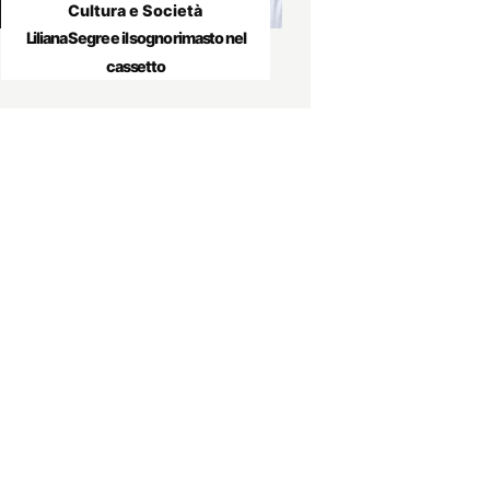
Cultura e Società
Liliana Segre e il sogno rimasto nel
cassetto