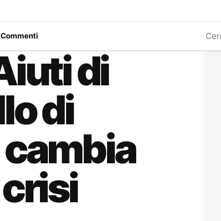
Ricerc
a
Commenti
iuti di
lo di
a cambia
crisi