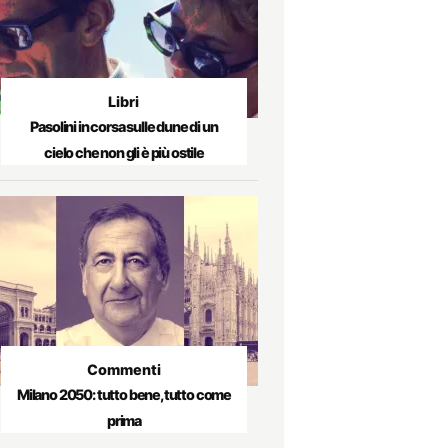
Libri
Pasolini in corsa sulle dune di un
cielo che non gli è più ostile
Commenti
Milano 2050: tutto bene, tutto come
prima