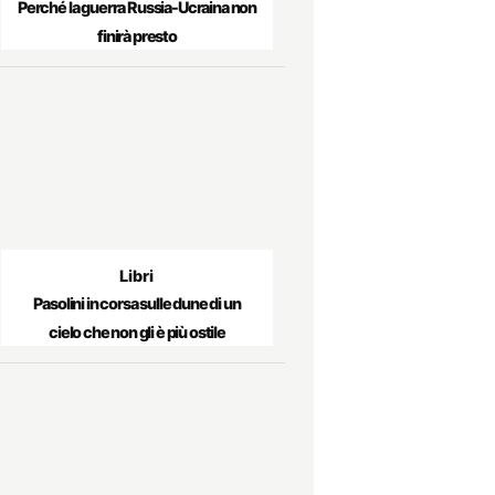
Perché la guerra Russia-Ucraina non
finirà presto
Libri
Pasolini in corsa sulle dune di un
cielo che non gli è più ostile