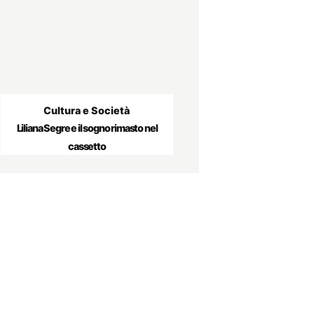
Cultura e Società
Liliana Segre e il sogno rimasto nel
cassetto