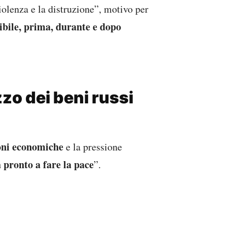
 utilizzare i beni sovrani russi
cui ha bisogno per difendersi e