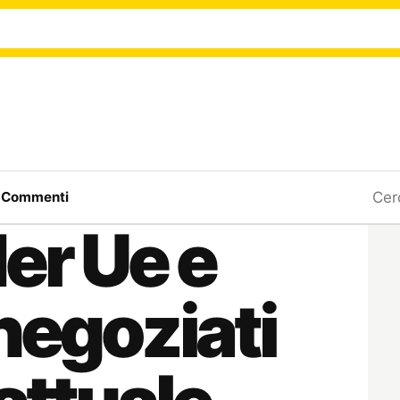
Ricerc
a
Commenti
er Ue e
negoziati