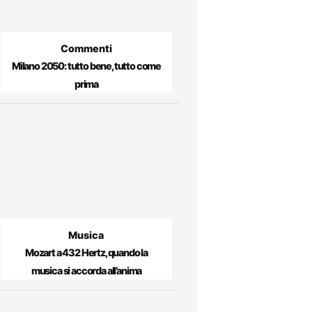
Commenti
Milano 2050: tutto bene, tutto come
prima
Musica
Mozart a 432 Hertz, quando la
musica si accorda all’anima