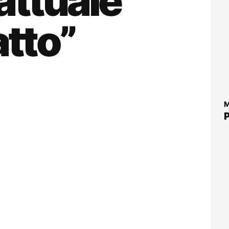
attuale
atto”
M