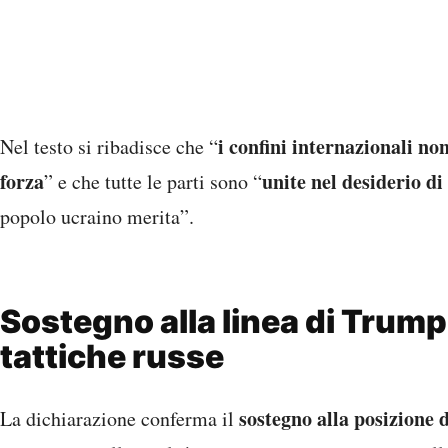
tattiche russe
sostegno alla posizione 
La dichiarazione conferma il
cessazione delle ostilità deve essere immediata e i col
militare attuale.