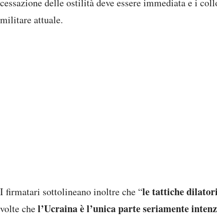
le tattiche dilator
I firmatari sottolineano inoltre che “
l’Ucraina è l’unica parte seriamente inten
volte che
Secondo il documento, “Putin continua a scegliere la vi
Kiev
deve trovarsi nella posizione più forte pos
cui “
qualsiasi cessate il fuoco
”.
Pressione economica e utiliz
congelati
rafforzare le sanz
Nel testo si afferma la necessità di
finché
Putin
non sarà
sull’industria della difesa russa “