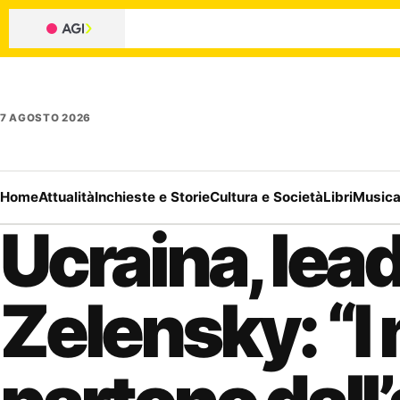
7 AGOSTO 2026
Home
Attualità
Inchieste e Storie
Cultura e Società
Libri
Music
Ucraina, lead
Zelensky: “I 