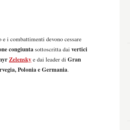
n devono essere modificati con la
i una pace giusta e duratura
, che il
p e condanna delle