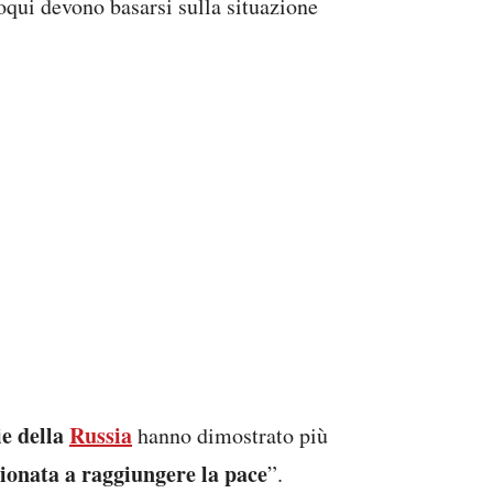
ie della
Russia
hanno dimostrato più
zionata a raggiungere la pace
”.
olenza e la distruzione”, motivo per
sibile, prima, durante e dopo
zo dei beni russi
ioni economiche
e la pressione
 pronto a fare la pace
”.