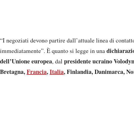
i confini internazionali no
Nel testo si ribadisce che “
forza
unite nel desiderio d
” e che tutte le parti sono “
popolo ucraino merita”.
Sostegno alla linea di Trum