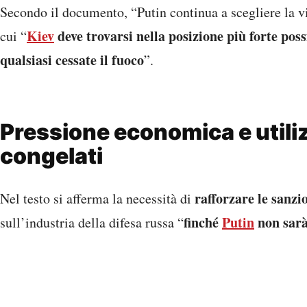
misure per
I leader annunciano anche che sono in corso
immobilizzati
, al fine di fornire a Kiev “le risorse di 
garantire la propria stabilità”.