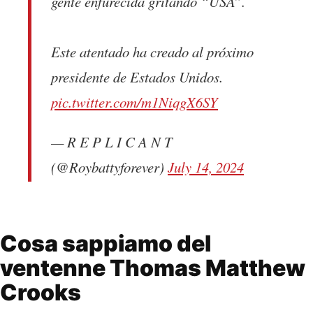
gente enfurecida gritando “USA”.
Este atentado ha creado al próximo
presidente de Estados Unidos.
pic.twitter.com/m1NiqgX6SY
— R E P L I C A N T
(@Roybattyforever)
July 14, 2024
Cosa sappiamo del
ventenne Thomas Matthew
Crooks