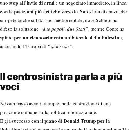
stop all’invio di armi
uno
e un negoziato immediato, in linea
con le posizioni più critiche verso la Nato.
Una distanza che
si ripete anche sul dossier mediorientale, dove Schlein ha
difeso la soluzione
“due popoli, due Stati”,
mentre Conte ha
per un riconoscimento unilaterale della Palestina
spinto
,
accusando l’Europa di
“ipocrisia”.
Il centrosinistra parla a più
voci
Nessun passo avanti, dunque, nella costruzione di una
posizione comune sulla politica internazionale.
con il piano di Donald Trump per la
È già successo
Palestina
ogni partito
e si ripete ora con la guerra in Ucraina: