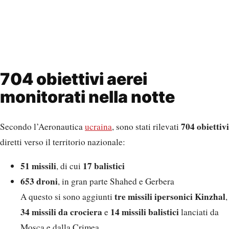
704 obiettivi aerei
monitorati nella notte
704 obiettivi
Secondo l’Aeronautica
ucraina
, sono stati rilevati
diretti verso il territorio nazionale:
51 missili
17 balistici
, di cui
653 droni
, in gran parte Shahed e Gerbera
tre missili ipersonici Kinzhal
A questo si sono aggiunti
,
34 missili da crociera
14 missili balistici
e
lanciati da
Mosca e dalla Crimea.