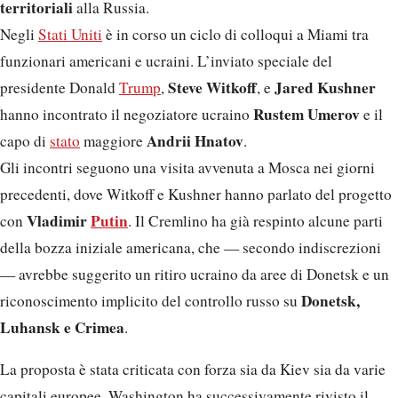
territoriali
alla Russia.
Negli
Stati Uniti
è in corso un ciclo di colloqui a Miami tra
funzionari americani e ucraini. L’inviato speciale del
Steve Witkoff
Jared Kushner
presidente Donald
Trump
,
, e
Rustem Umerov
hanno incontrato il negoziatore ucraino
e il
Andrii Hnatov
capo di
stato
maggiore
.
Gli incontri seguono una visita avvenuta a Mosca nei giorni
precedenti, dove Witkoff e Kushner hanno parlato del progetto
Vladimir
Putin
con
. Il Cremlino ha già respinto alcune parti
della bozza iniziale americana, che — secondo indiscrezioni
— avrebbe suggerito un ritiro ucraino da aree di Donetsk e un
Donetsk,
riconoscimento implicito del controllo russo su
Luhansk e Crimea
.
La proposta è stata criticata con forza sia da Kiev sia da varie
capitali europee. Washington ha successivamente rivisto il