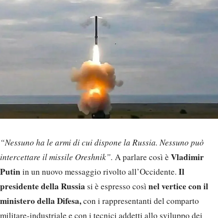
“Nessuno ha le armi di cui dispone la Russia. Nessuno può
Vladimir
intercettare il missile Oreshnik”.
A parlare così è
Putin
Il
in un nuovo messaggio rivolto all’Occidente.
presidente della Russia
nel vertice con il
si è espresso così
ministero della Difesa,
con i rappresentanti del comparto
militare-industriale e con i tecnici addetti allo sviluppo dei