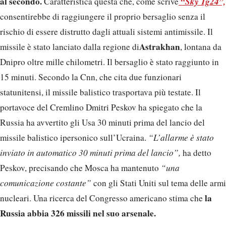
al secondo.
“Sky Tg24”,
Caratteristica questa che, come scrive
consentirebbe di raggiungere il proprio bersaglio senza il
rischio di essere distrutto dagli attuali sistemi antimissile. Il
Astrakhan
missile è stato lanciato dalla regione di
, lontana da
Dnipro oltre mille chilometri. Il bersaglio è stato raggiunto in
15 minuti. Secondo la Cnn, che cita due funzionari
statunitensi, il missile balistico trasportava più testate. Il
portavoce del Cremlino Dmitri Peskov ha spiegato che la
Russia ha avvertito gli Usa 30 minuti prima del lancio del
missile balistico ipersonico sull’Ucraina.
“L’allarme è stato
inviato in automatico 30 minuti prima del lancio”,
ha detto
Peskov, precisando che Mosca ha mantenuto
“una
comunicazione costante”
con gli Stati Uniti sul tema delle armi
la
nucleari. Una ricerca del Congresso americano stima che
Russia abbia 326 missili nel suo arsenale.