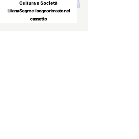
Cultura e Società
Liliana Segre e il sogno rimasto nel
cassetto