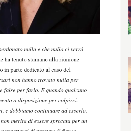
erdonato nulla e che nulla ci verrà
he ha tenuto stamane alla riunione
o in parte dedicato al caso del
sari non hanno trovato nulla per
ie false per farlo. E quando qualcuno
ento a disposizione per colpirci.
ssi, e dobbiamo continuare ad esserlo,
i non merita di essere sprecata per un
ermetterci di prestare il fianco».