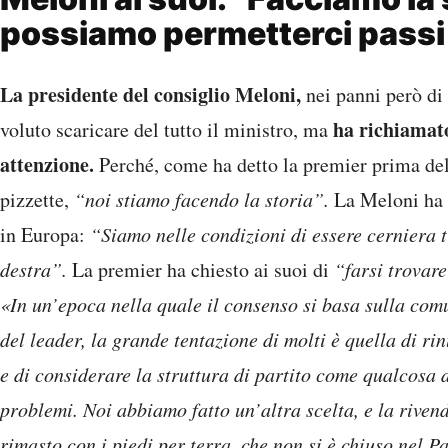
possiamo permetterci passi 
La presidente del consiglio Meloni,
nei panni però di 
ha richiamato
voluto scaricare del tutto il ministro, ma
attenzione.
Perché, come ha detto la premier prima del
pizzette,
“noi stiamo facendo la storia”.
La Meloni ha re
in Europa:
“Siamo nelle condizioni di essere cerniera t
destra”.
La premier ha chiesto ai suoi di
“farsi trovare
«In un’epoca nella quale il consenso si basa sulla comu
del leader, la grande tentazione di molti è quella di r
e di considerare la struttura di partito come qualcosa 
problemi. Noi abbiamo fatto un’altra scelta, e la riven
rimasto con i piedi per terra, che non si è chiuso nel P