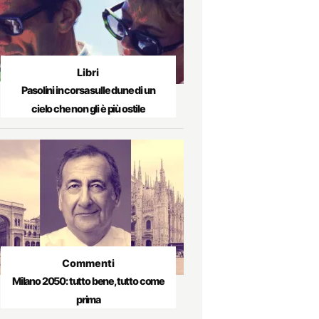
Libri
Pasolini in corsa sulle dune di un
cielo che non gli è più ostile
Commenti
Milano 2050: tutto bene, tutto come
prima