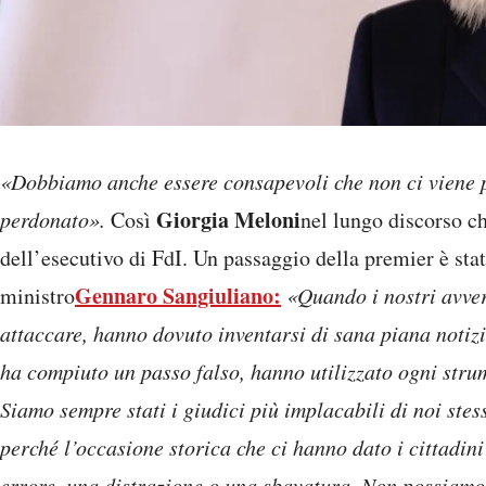
«Dobbiamo anche essere consapevoli che non ci viene p
Giorgia Meloni
perdonato».
Così
nel lungo discorso c
dell’esecutivo di FdI. Un passaggio della premier è stat
Gennaro Sangiuliano:
ministro
«Quando i nostri avver
attaccare, hanno dovuto inventarsi di sana piana notiz
ha compiuto un passo falso, hanno utilizzato ogni strum
Siamo sempre stati i giudici più implacabili di noi ste
perché l’occasione storica che ci hanno dato i cittadin
errore, una distrazione o una sbavatura. Non possiamo p