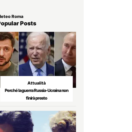
eteo Roma
Popular Posts
Attualità
Perché la guerra Russia-Ucraina non
finirà presto