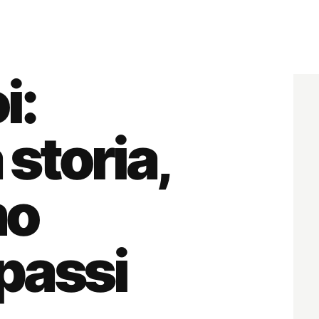
i:
storia,
mo
passi