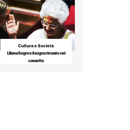
Cultura e Società
Liliana Segre e il sogno rimasto nel
cassetto