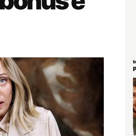
 bonus è
M