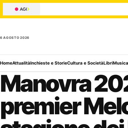
6 AGOSTO 2026
Home
Attualità
Inchieste e Storie
Cultura e Società
Libri
Music
Manovra 202
premier Melo