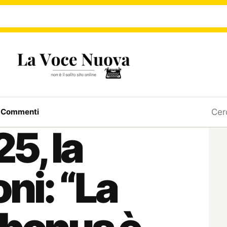
Ricerc
a
Commenti
5, la
ni: “La