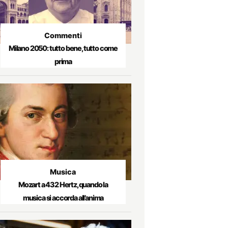
Commenti
Milano 2050: tutto bene, tutto come
prima
Musica
Mozart a 432 Hertz, quando la
musica si accorda all’anima