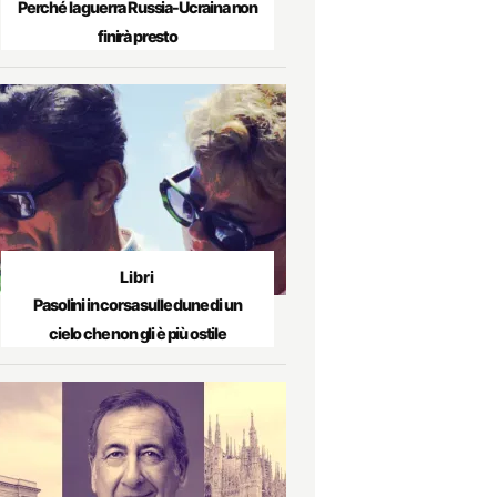
Perché la guerra Russia-Ucraina non
finirà presto
Libri
Pasolini in corsa sulle dune di un
cielo che non gli è più ostile