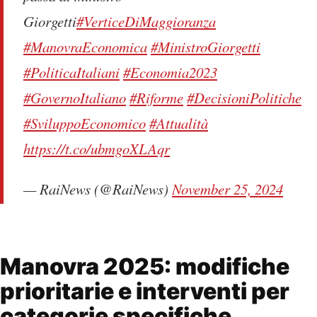
Giorgetti
#VerticeDiMaggioranza
#ManovraEconomica
#MinistroGiorgetti
#PoliticaItaliani
#Economia2023
#GovernoItaliano
#Riforme
#DecisioniPolitiche
#SviluppoEconomico
#Attualità
https://t.co/ubmgoXLAqr
— RaiNews (@RaiNews)
November 25, 2024
Manovra 2025: modifiche
prioritarie e interventi per
categorie specifiche