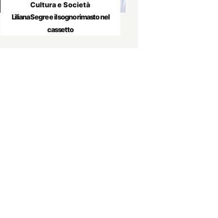
Cultura e Società
Liliana Segre e il sogno rimasto nel
cassetto