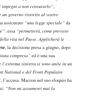
i impegni a non censurarlo”,
 un governo ristretto al vostro
a assicurato
“una legge speciale”
da
re”
: essa
“permetterà, come previsto
della vita nel Paese. Applicherà le
ese
, la decisione presa a giugno, dopo
 stata compresa”
ed è una sua
 l’estrema sinistra si sono unite in un
t National e del Front Populaire
”
, l’accusa. Macron nel suo eloquio ha
si:
“Non mi assumerei mai la