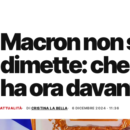
Macron non 
dimette: che
ha ora davant
ATTUALITÀ
DI
CRISTINA LA BELLA
6 DICEMBRE 2024 · 11:36