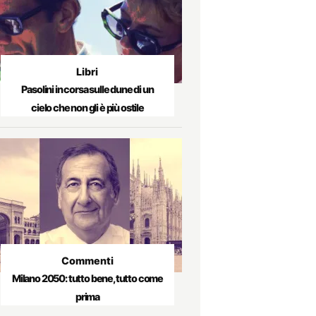
Libri
Pasolini in corsa sulle dune di un
cielo che non gli è più ostile
Commenti
Milano 2050: tutto bene, tutto come
prima