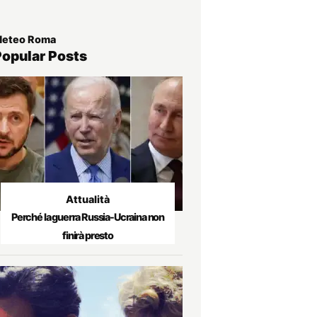
eteo Roma
Popular Posts
Attualità
Perché la guerra Russia-Ucraina non
finirà presto