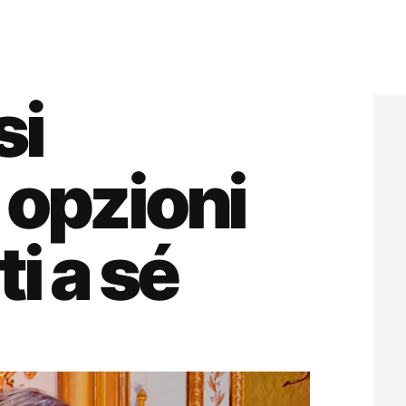
si
 opzioni
i a sé