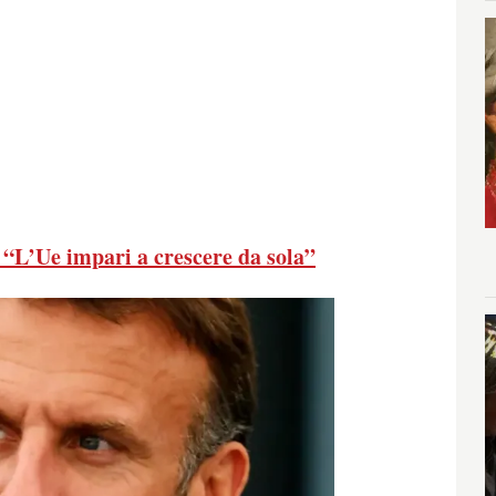
 “L’Ue impari a crescere da sola”