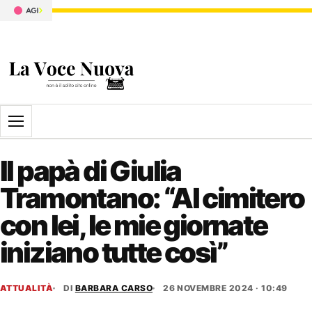
Apri il menu
Il papà di Giulia
Tramontano: “Al cimitero
con lei, le mie giornate
iniziano tutte così”
ATTUALITÀ
DI
BARBARA CARSO
26 NOVEMBRE 2024 · 10:49