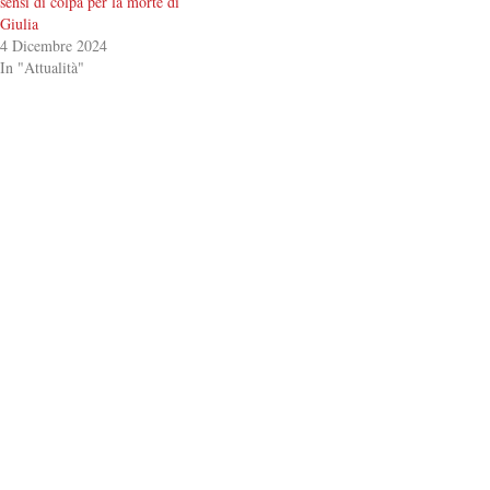
sensi di colpa per la morte di
Giulia
4 Dicembre 2024
In "Attualità"