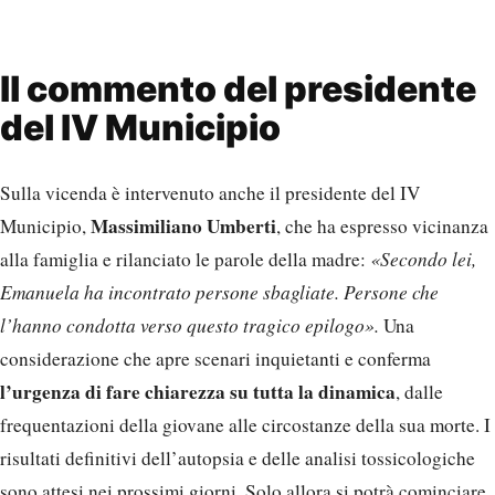
Massimiliano Umberti
Municipio,
, che ha espresso vicinanza
alla famiglia e rilanciato le parole della madre:
«Secondo lei,
Emanuela ha incontrato persone sbagliate. Persone che
l’hanno condotta verso questo tragico epilogo».
Una
considerazione che apre scenari inquietanti e conferma
l’urgenza di fare chiarezza su tutta la dinamica
, dalle
frequentazioni della giovane alle circostanze della sua morte. I
risultati definitivi dell’autopsia e delle analisi tossicologiche
sono attesi nei prossimi giorni. Solo allora si potrà cominciare
a comprendere se quella di Emanuela Ruggeri sia stata una
morte accidentale o la conseguenza di un contesto più
ampio e pericoloso
. Per ora, restano il dolore della famiglia, il
silenzio dei testimoni e le troppe domande ancora senza
risposta.