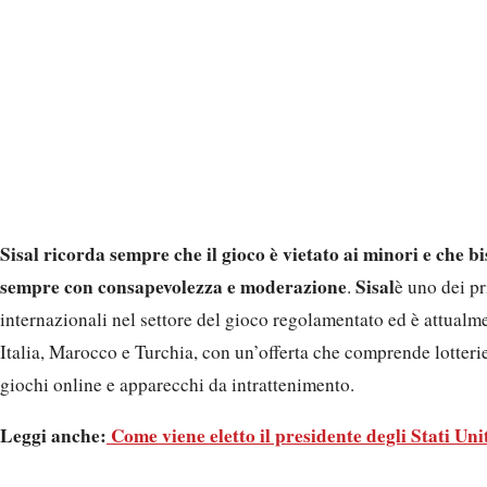
Sisal ricorda sempre che il gioco è vietato ai minori e che b
sempre con consapevolezza e moderazione
Sisal
.
è uno dei pr
internazionali nel settore del gioco regolamentato ed è attualme
Italia, Marocco e Turchia, con un’offerta che comprende lotter
giochi online e apparecchi da intrattenimento.
Leggi anche:
Come viene eletto il presidente degli Stati Uni