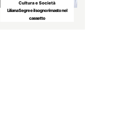
Cultura e Società
Liliana Segre e il sogno rimasto nel
cassetto