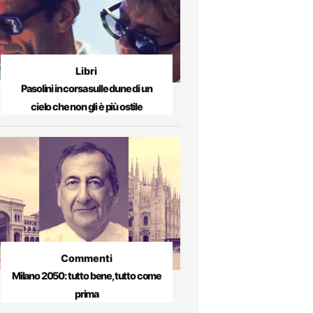
Libri
Pasolini in corsa sulle dune di un
cielo che non gli è più ostile
Commenti
Milano 2050: tutto bene, tutto come
prima