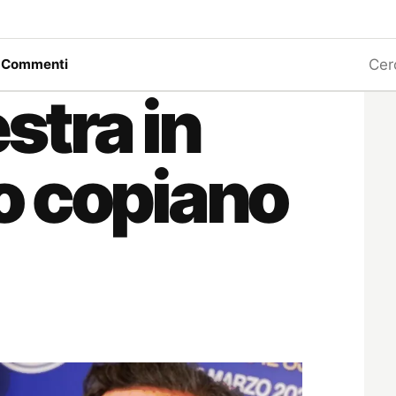
Ricerc
a
Commenti
stra in
sco copiano