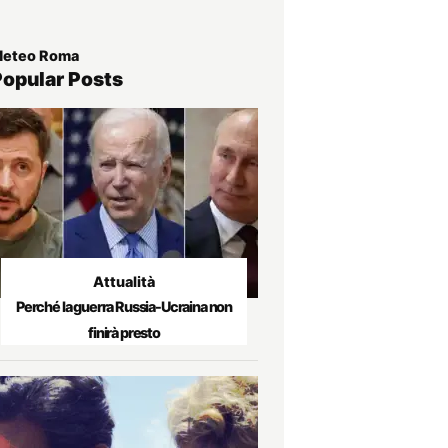
eteo Roma
Popular Posts
Attualità
Perché la guerra Russia-Ucraina non
finirà presto