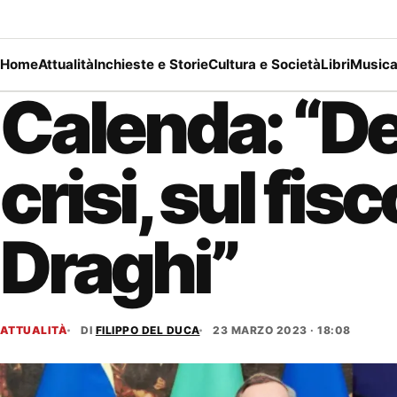
Home
Attualità
Inchieste e Storie
Cultura e Società
Libri
Music
Calenda: “De
crisi, sul fi
Draghi”
ATTUALITÀ
DI
FILIPPO DEL DUCA
23 MARZO 2023 · 18:08