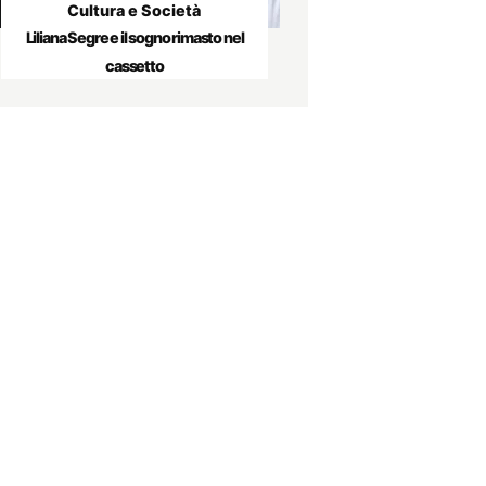
Cultura e Società
Liliana Segre e il sogno rimasto nel
cassetto