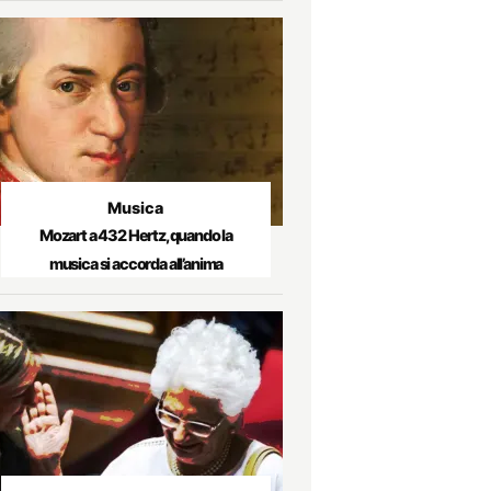
Musica
Mozart a 432 Hertz, quando la
musica si accorda all’anima