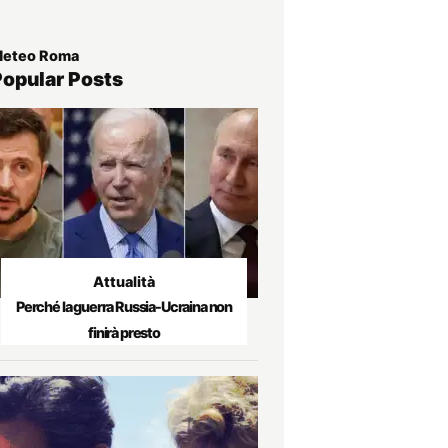
eteo Roma
Popular Posts
Attualità
Perché la guerra Russia-Ucraina non
finirà presto