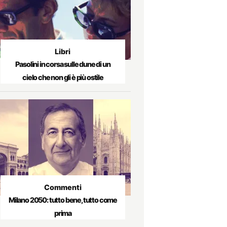
Libri
Pasolini in corsa sulle dune di un
cielo che non gli è più ostile
Commenti
Milano 2050: tutto bene, tutto come
prima