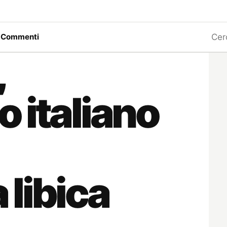
Ricerc
a
Commenti
,
 italiano
libica