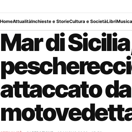
Home
Attualità
Inchieste e Storie
Cultura e Società
Libri
Music
Mar di Sicilia
peschereccio
attaccato da
motovedetta 