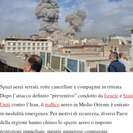
Spazi aerei serrati, rotte cancellate e compagnie in ritirata.
Dopo l’attacco definito “preventivo” condotto da
Israele
e
Stati
Uniti
contro l’Iran, il
traffico
aereo in Medio Oriente è entrato
in modalità emergenza. Per motivi di sicurezza, diversi Paesi
della regione hanno chiuso lo spazio aereo o imposto
restrizioni immediate, mentre numerose compagnie