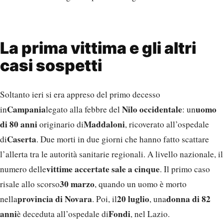
La prima vittima e gli altri
casi sospetti
Soltanto ieri si era appreso del primo decesso
Campania
Nilo occidentale
uomo
in
legato alla febbre del
: un
di 80 anni
Maddaloni
originario di
, ricoverato all’ospedale
Caserta
di
. Due morti in due giorni che hanno fatto scattare
l’allerta tra le autorità sanitarie regionali. A livello nazionale, il
vittime accertate sale a cinque
numero delle
. Il primo caso
30 marzo
risale allo scorso
, quando un uomo è morto
provincia di Novara
20 luglio
donna di 82
nella
. Poi, il
, una
anni
Fondi
è deceduta all’ospedale di
, nel Lazio.