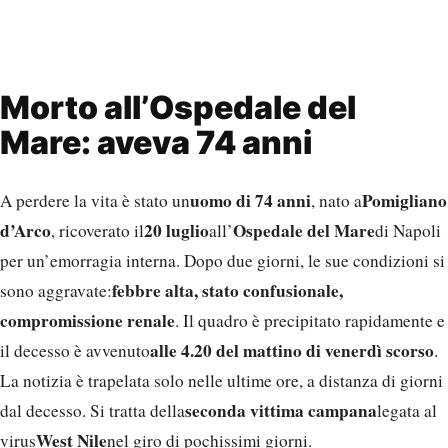
Morto all’Ospedale del
Mare: aveva 74 anni
uomo di 74 anni
Pomigliano
A perdere la vita è stato un
, nato a
d’Arco
20 luglio
Ospedale del Mare
, ricoverato il
all’
di Napoli
per un’emorragia interna. Dopo due giorni, le sue condizioni si
febbre alta, stato confusionale,
sono aggravate:
compromissione renale
. Il quadro è precipitato rapidamente e
alle 4.20 del mattino di venerdì scorso
il decesso è avvenuto
.
La notizia è trapelata solo nelle ultime ore, a distanza di giorni
seconda vittima campana
dal decesso. Si tratta della
legata al
West Nile
virus
nel giro di pochissimi giorni.