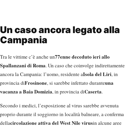
Un caso ancora legato alla
Campania
77enne deceduto ieri allo
Tra le vittime c’è anche un
Spallanzani di Roma
. Un caso che coinvolge indirettamente
Isola del Liri
ancora la Campania: l’uomo, residente a
, in
Frosinone
una
provincia di
, si sarebbe infettato durante
vacanza a Baia Domizia
Caserta
, in provincia di
.
Secondo i medici, l’esposizione al virus sarebbe avvenuta
proprio durante il soggiorno in località balneare, a conferma
circolazione attiva del West Nile virus
della
in alcune aree