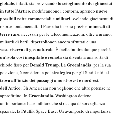
globale
lo scioglimento dei ghiacciai
, infatti, sta provocando
in tutto l’Artico,
nuove
modificandone i contorni, aprendo
possibili rotte commerciali e militari,
svelando giacimenti di
minerali di
risorse fondamentali. Il Paese ha in seno preziosi
terre rare
, necessari per le telecomunicazioni, oltre a uranio,
petrolio
miliardi di barili di
non ancora sfruttati e una
riserva di gas naturale
vasta
. È facile intuire dunque perché
un’isola così inospitale e remota
sia diventata una sorta di
Donald Trump.
Groenlandia
chiodo fisso per
La
, per la sua
strategica
si
posizione, è considerata poi
per gli Stati Uniti:
trova all’inizio dei passaggi a nord-ovest e nord-est
dell’Artico.
Gli Americani non vogliono che altre potenze ne
Groenlandia,
approfittino. In
Washington detiene
un’importante base militare che si occupa di sorveglianza
spaziale, la Pituffik Space Base. Un avamposto di importanza