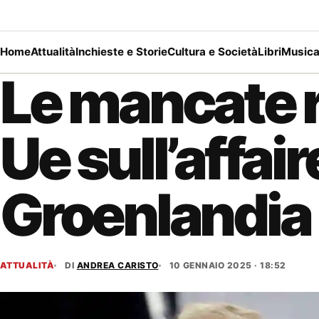
Home
Attualità
Inchieste e Storie
Cultura e Società
Libri
Music
Le mancate 
Ue sull’affair
Groenlandia
ATTUALITÀ
DI
ANDREA CARISTO
10 GENNAIO 2025 · 18:52