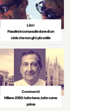
Libri
Pasolini in corsa sulle dune di un
cielo che non gli è più ostile
Commenti
Milano 2050: tutto bene, tutto come
prima