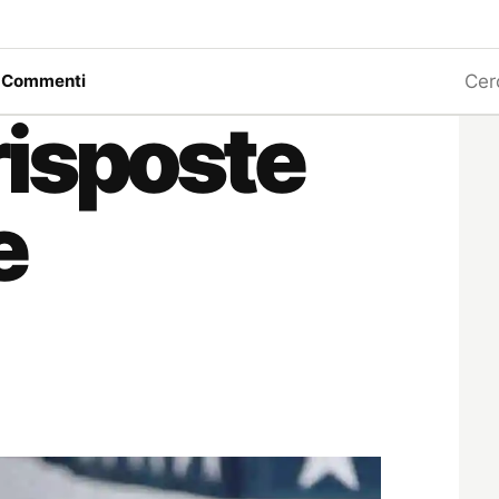
Ricerc
a
Commenti
risposte
e