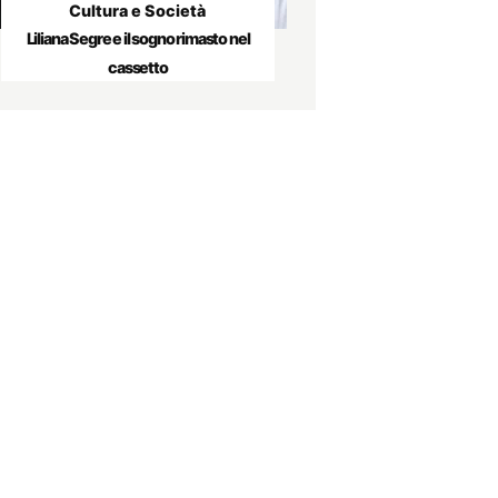
Cultura e Società
Liliana Segre e il sogno rimasto nel
cassetto