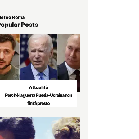
eteo Roma
Popular Posts
Attualità
Perché la guerra Russia-Ucraina non
finirà presto