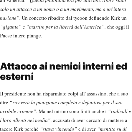
all’America:
“Quella pallottola era per tutti noi. Non è stato
solo un attacco a un uomo o a un movimento, ma a un’intera
nazione”.
Un concetto ribadito dal tycoon definendo Kirk un
“gigante”
e
“martire per la libertà dell’America”,
che oggi il
Paese intero piange.
Attacco ai nemici interni ed
esterni
Il presidente non ha risparmiato colpi all’assassino, che a suo
dire
“riceverà la punizione completa e definitiva per il suo
orribile crimine”.
Ma nel mirino sono finiti anche i
“radicali e
i loro alleati nei media”,
accusati di aver cercato di mettere a
tacere Kirk perché
“stava vincendo”
e di aver
“mentito su di