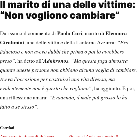
Il marito di una delle vittime:
“Non vogliono cambiare”
Paolo Curi
Eleonora
Durissimo il commento di
, marito di
Girolimini
, una delle vittime della Lanterna Azzurra:
“Ero
fiducioso e non avevo dubbi che prima o poi lo avrebbero
Adnkronos
preso”,
ha detto all’
. “Ma questa fuga dimostra
quanto queste persone non abbiano alcuna voglia di cambiare.
Aveva l’occasione per costruirsi una vita diversa, ma
evidentemente non è questo che vogliono”
, ha aggiunto. E poi,
una riflessione amara:
“Evadendo, il male più grosso lo ha
fatto a se stesso”.
Correlati
Anniversario strage di Bologna,
Strage ad Amburgo: uccisi 8