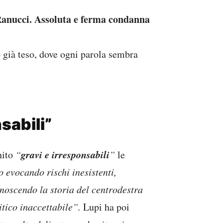
Ranucci. Assoluta e ferma condanna
o già teso, dove ogni parola sembra
sabili”
gravi e irresponsabili
nito
“
”
le
o evocando rischi inesistenti,
onoscendo la storia del centrodestra
itico inaccettabile”.
Lupi ha poi