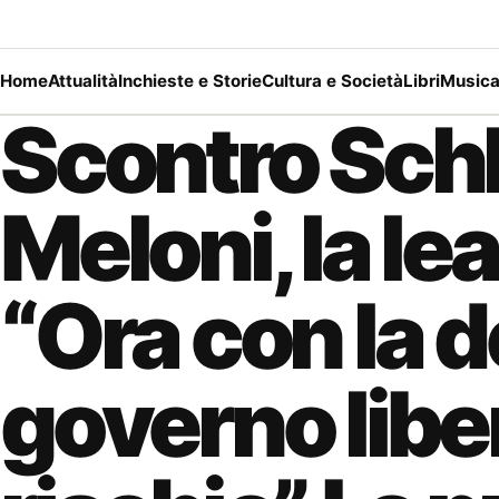
Home
Attualità
Inchieste e Storie
Cultura e Società
Libri
Music
Scontro Schl
Meloni, la le
“Ora con la d
governo libe