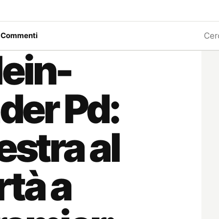
Ricerc
a
Commenti
ein-
ader Pd:
estra al
rtà a