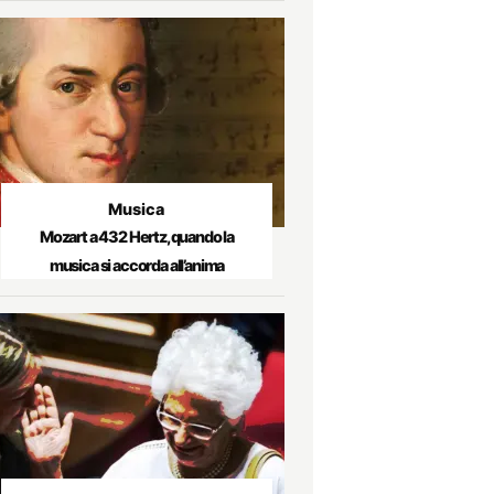
Musica
Mozart a 432 Hertz, quando la
musica si accorda all’anima