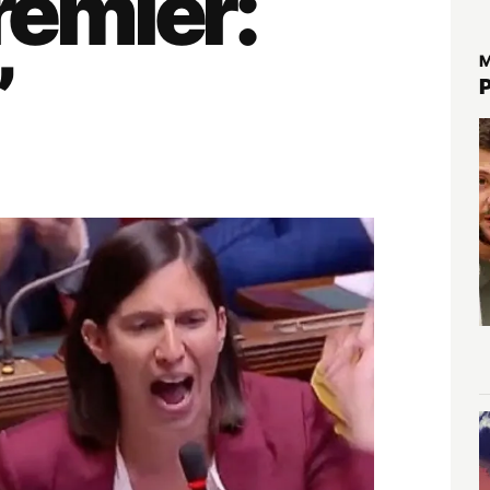
premier:
”
M