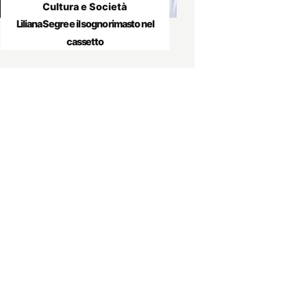
Cultura e Società
Liliana Segre e il sogno rimasto nel
cassetto