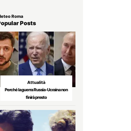
eteo Roma
Popular Posts
Attualità
Perché la guerra Russia-Ucraina non
finirà presto