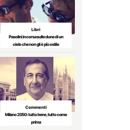
Libri
Pasolini in corsa sulle dune di un
cielo che non gli è più ostile
Commenti
Milano 2050: tutto bene, tutto come
prima