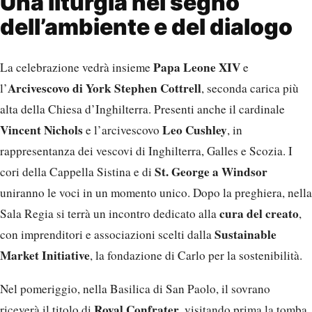
Una liturgia nel segno
dell’ambiente e del dialogo
Papa Leone XIV
La celebrazione vedrà insieme
e
Arcivescovo di York Stephen Cottrell
l’
, seconda carica più
alta della Chiesa d’Inghilterra. Presenti anche il cardinale
Vincent Nichols
Leo Cushley
e l’arcivescovo
, in
rappresentanza dei vescovi di Inghilterra, Galles e Scozia. I
St. George a Windsor
cori della Cappella Sistina e di
uniranno le voci in un momento unico. Dopo la preghiera, nella
cura del creato
Sala Regia si terrà un incontro dedicato alla
,
Sustainable
con imprenditori e associazioni scelti dalla
Market Initiative
, la fondazione di Carlo per la sostenibilità.
Nel pomeriggio, nella Basilica di San Paolo, il sovrano
Royal Confrater
riceverà il titolo di
, visitando prima la tomba