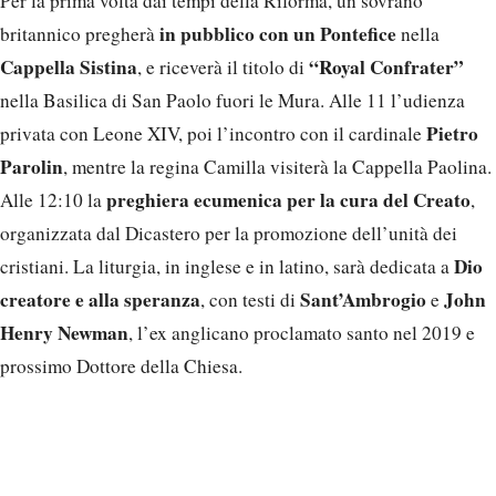
Per la prima volta dai tempi della Riforma, un sovrano
in pubblico con un Pontefice
britannico pregherà
nella
Cappella Sistina
“Royal Confrater”
, e riceverà il titolo di
nella Basilica di San Paolo fuori le Mura. Alle 11 l’udienza
Pietro
privata con Leone XIV, poi l’incontro con il cardinale
Parolin
, mentre la regina Camilla visiterà la Cappella Paolina.
preghiera ecumenica per la cura del Creato
Alle 12:10 la
,
organizzata dal Dicastero per la promozione dell’unità dei
Dio
cristiani. La liturgia, in inglese e in latino, sarà dedicata a
creatore e alla speranza
Sant’Ambrogio
John
, con testi di
e
Henry Newman
, l’ex anglicano proclamato santo nel 2019 e
prossimo Dottore della Chiesa.